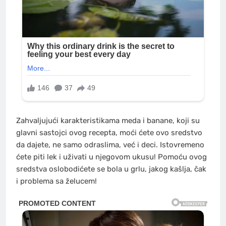
Zahvaljujući karakteristikama meda i banane, koji su
glavni sastojci ovog recepta, moći ćete ovo sredstvo
da dajete, ne samo odraslima, već i deci. Istovremeno
ćete piti lek i uživati u njegovom ukusu! Pomoću ovog
sredstva oslobodićete se bola u grlu, jakog kašlja, čak
i problema sa želucem!