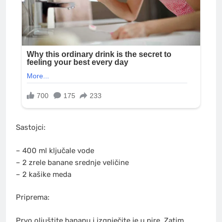
Sastojci:
– 400 ml ključale vode
– 2 zrele banane srednje veličine
– 2 kašike meda
Priprema:
Prvo oljuštite bananu i izgnječite je u pire. Zatim