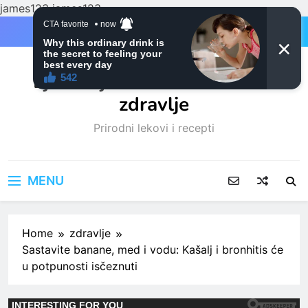
james123
james123
Skip
to
content
Ljubitelji mačaka i Prirodno
zdravlje
Prirodni lekovi i recepti
MENU
Home
zdravlje
Sastavite banane, med i vodu: Kašalj i bronhitis će
u potpunosti isčeznuti