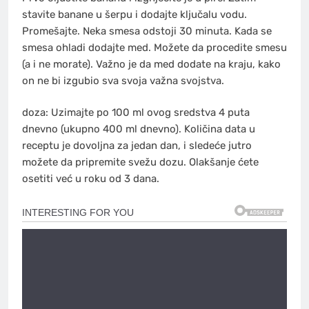
stavite banane u šerpu i dodajte ključalu vodu.
Promešajte. Neka smesa odstoji 30 minuta. Kada se
smesa ohladi dodajte med. Možete da procedite smesu
(a i ne morate). Važno je da med dodate na kraju, kako
on ne bi izgubio sva svoja važna svojstva.
doza: Uzimajte po 100 ml ovog sredstva 4 puta
dnevno (ukupno 400 ml dnevno). Količina data u
receptu je dovoljna za jedan dan, i sledeće jutro
možete da pripremite svežu dozu. Olakšanje ćete
osetiti već u roku od 3 dana.