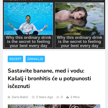
RECEPT
ZDRAVLJE
Sastavite banane, med i vodu:
Kašalj i bronhitis će u potpunosti
isčeznuti
Dario Babić
3 Years Ago
0
2 Mins