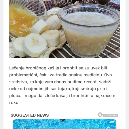
Lečenje hroničnog kašlja i bronhitisa su uvek bili
problematični, čak i za tradicionalnu medicinu. Ovo
sredstvo, za koje vam danas nudimo recept, sadrži
neke od najmoćnijih sastojaka, koji smiruju grlo i
pluća, i mogu da izleče kašalj i bronhitis u najkraćem
roku!