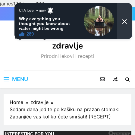
james123
james123
Skip
to
content
Ljubitelji mačaka i Prirodno
zdravlje
Prirodni lekovi i recepti
MENU
Home
zdravlje
Sedam dana jedite po kašiku na prazan stomak:
Zapanjiće vas koliko ćete smršati! (RECEPT)