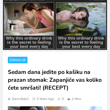
ZDRAVLJE
Sedam dana jedite po kašiku na
prazan stomak: Zapanjiće vas koliko
ćete smršati! (RECEPT)
Dario Babić
3 Years Ago
0
2 Mins