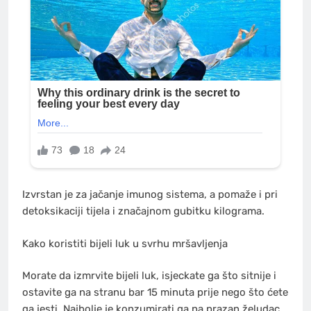
Izvrstan je za jačanje imunog sistema, a pomaže i pri
detoksikaciji tijela i značajnom gubitku kilograma.
Kako koristiti bijeli luk u svrhu mršavljenja
Morate da izmrvite bijeli luk, isjeckate ga što sitnije i
ostavite ga na stranu bar 15 minuta prije nego što ćete
ga jesti. Najbolje je konzumirati ga na prazan želudac,