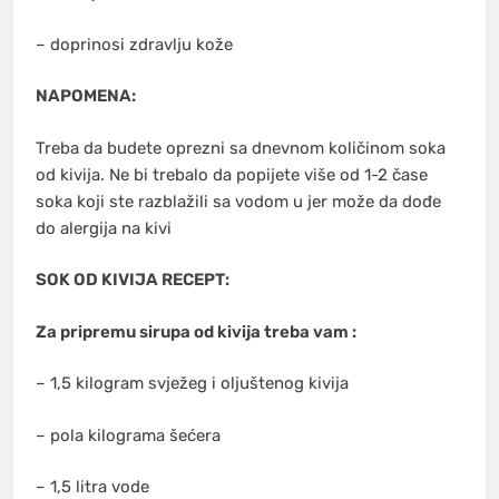
– doprinosi zdravlju kože
NAPOMENA:
Treba da budete oprezni sa dnevnom količinom soka
od kivija. Ne bi trebalo da popijete više od 1-2 čase
soka koji ste razblažili sa vodom u jer može da dođe
do alergija na kivi
SOK OD KIVIJA RECEPT:
Za pripremu sirupa od kivija treba vam :
– 1,5 kilogram svježeg i oljuštenog kivija
– pola kilograma šećera
– 1,5 litra vode