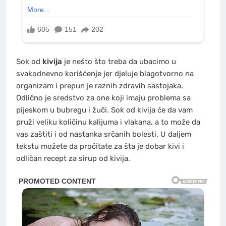
Sok od
kivija
je nešto što treba da ubacimo u
svakodnevno korišćenje jer djeluje blagotvorno na
organizam i prepun je raznih zdravih sastojaka.
Odlično je sredstvo za one koji imaju problema sa
pijeskom u bubregu i žuči. Sok od kivija će da vam
pruži veliku količinu kalijuma i vlakana, a to može da
vas zaštiti i od nastanka srčanih bolesti. U daljem
tekstu možete da pročitate za šta je dobar kivi i
odličan recept za sirup od kivija.