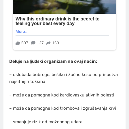
Deluje na ljudski organizam na ovaj način:
– oslobađa bubrege, bešiku i žučnu kesu od prisustva
najsitnijih toksina
– može da pomogne kod kardiovaskulativnih bolesti
– može da pomogne kod trombova i zgrušavanja krvi
– smanjuje rizik od moždanog udara