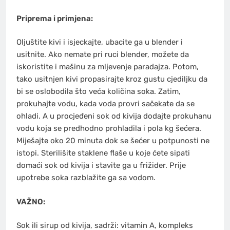
Priprema i primjena:
Oljuštite kivi i isjeckajte, ubacite ga u blender i
usitnite. Ako nemate pri ruci blender, možete da
iskoristite i mašinu za mljevenje paradajza. Potom,
tako usitnjen kivi propasirajte kroz gustu cjediljku da
bi se oslobodila što veća količina soka. Zatim,
prokuhajte vodu, kada voda provri sačekate da se
ohladi. A u procjeđeni sok od kivija dodajte prokuhanu
vodu koja se predhodno prohladila i pola kg šećera.
Miješajte oko 20 minuta dok se šećer u potpunosti ne
istopi. Sterilišite staklene flaše u koje ćete sipati
domaći sok od kivija i stavite ga u frižider. Prije
upotrebe soka razblažite ga sa vodom.
VAŽNO:
Sok ili sirup od kivija, sadrži: vitamin A, kompleks