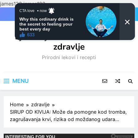
james123
james123
Skip
to
content
Ljubitelji mačaka i Prirodno
zdravlje
Prirodni lekovi i recepti
MENU
Home
zdravlje
SIRUP OD KIVIJA: Može da pomogne kod tromba,
zagrušavanja krvi, rizika od moždanog udara…