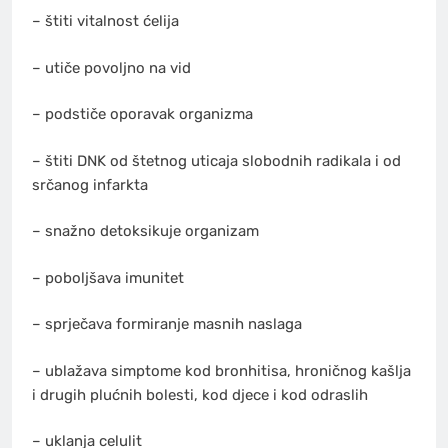
– štiti vitalnost ćelija
– utiče povoljno na vid
– podstiče oporavak organizma
– štiti DNK od štetnog uticaja slobodnih radikala i od
srčanog infarkta
– snažno detoksikuje organizam
– poboljšava imunitet
– sprječava formiranje masnih naslaga
– ublažava simptome kod bronhitisa, hroničnog kašlja
i drugih plućnih bolesti, kod djece i kod odraslih
– uklanja celulit