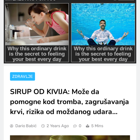
ZDRAVLJE
SIRUP OD KIVIJA: Može da
pomogne kod tromba, zagrušavanja
krvi, rizika od moždanog udara…
Dario Babić
2 Years Ago
0
5 Mins