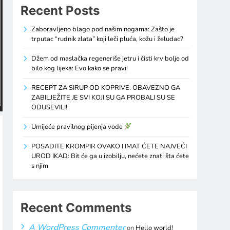
Recent Posts
Zaboravljeno blago pod našim nogama: Zašto je
trputac “rudnik zlata” koji leči pluća, kožu i želudac?
Džem od maslačka regeneriše jetru i čisti krv bolje od
bilo kog lijeka: Evo kako se pravi!
RECEPT ZA SIRUP OD KOPRIVE: OBAVEZNO GA
ZABILJEŽITE JE SVI KOJI SU GA PROBALI SU SE
ODUSEVILI!
Umijeće pravilnog pijenja vode
POSADITE KROMPIR OVAKO I IMAT ĆETE NAJVEĆI
UROD IKAD: Bit će ga u izobilju, nećete znati šta ćete
s njim
Recent Comments
A WordPress Commenter
on
Hello world!