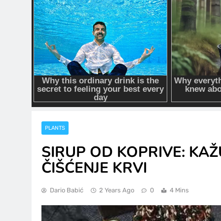
PLANTS
SIRUP OD KOPRIVE: KAŽU
ČIŠĆENJE KRVI
Dario Babić
2 Years Ago
0
4 Mins