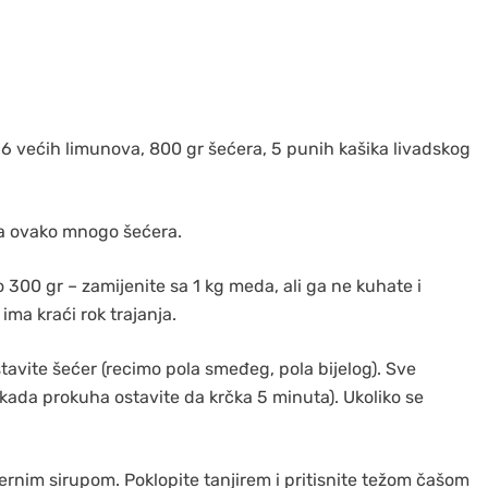
d 6 većih limunova, 800 gr šećera, 5 punih kašika livadskog
 sa ovako mnogo šećera.
 300 gr – zamijenite sa 1 kg meda, ali ga ne kuhate i
ma kraći rok trajanja.
 stavite šećer (recimo pola smeđeg, pola bijelog). Sve
kada prokuha ostavite da krčka 5 minuta). Ukoliko se
ćernim sirupom. Poklopite tanjirem i pritisnite težom čašom