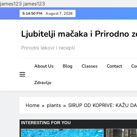
james123
james123
Skip
5:14:52 PM
August 7, 2026
to
content
Ljubitelji mačaka i Prirodno z
Prirodni lekovi i recepti
About Us
Blog
Classes
Contact
Co
Zdravlje
Home
plants
SIRUP OD KOPRIVE: KAŽU DA