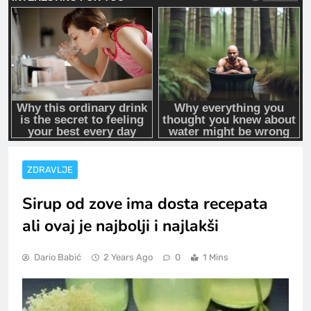
ZDRAVLJE
Sirup od zove ima dosta recepata
ali ovaj je najbolji i najlakši
Dario Babić
2 Years Ago
0
1 Mins