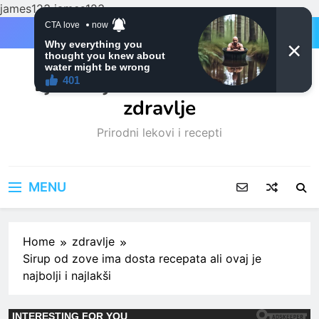
james123
james123
Skip
to
content
Ljubitelji mačaka i Prirodno
zdravlje
Prirodni lekovi i recepti
MENU
Home
zdravlje
Sirup od zove ima dosta recepata ali ovaj je
najbolji i najlakši