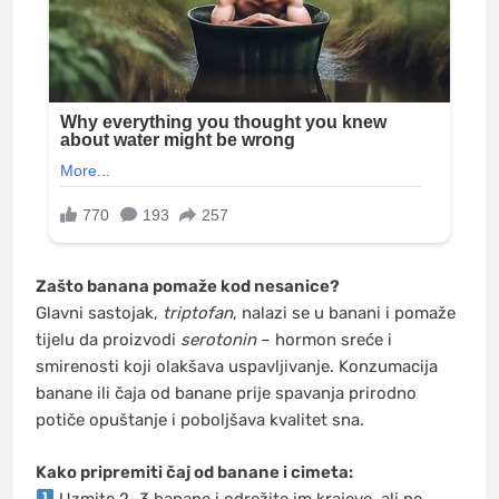
Zašto banana pomaže kod nesanice?
Glavni sastojak,
triptofan
, nalazi se u banani i pomaže
tijelu da proizvodi
serotonin
– hormon sreće i
smirenosti koji olakšava uspavljivanje. Konzumacija
banane ili čaja od banane prije spavanja prirodno
potiče opuštanje i poboljšava kvalitet sna.
Kako pripremiti čaj od banane i cimeta:
Uzmite 2–3 banane i odrežite im krajeve, ali ne