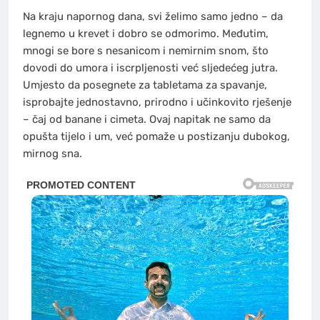
Na kraju napornog dana, svi želimo samo jedno – da
legnemo u krevet i dobro se odmorimo. Međutim,
mnogi se bore s nesanicom i nemirnim snom, što
dovodi do umora i iscrpljenosti već sljedećeg jutra.
Umjesto da posegnete za tabletama za spavanje,
isprobajte jednostavno, prirodno i učinkovito rješenje
– čaj od banane i cimeta. Ovaj napitak ne samo da
opušta tijelo i um, već pomaže u postizanju dubokog,
mirnog sna.