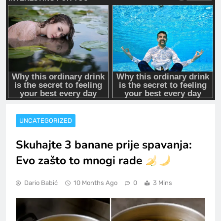
UNCATEGORIZED
Skuhajte 3 banane prije spavanja:
Evo zašto to mnogi rade
Dario Babić
10 Months Ago
0
3 Mins