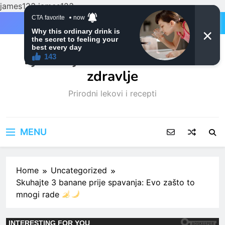
james123
james123
Skip
to
content
Ljubitelji mačaka i Prirodno
zdravlje
Prirodni lekovi i recepti
MENU
Home
Uncategorized
Skuhajte 3 banane prije spavanja: Evo zašto to
mnogi rade