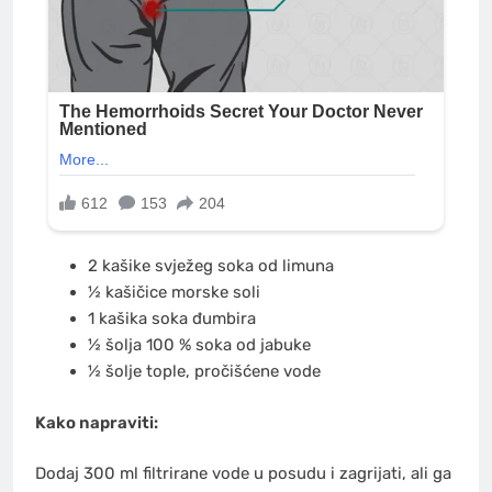
2 kašike svježeg soka od limuna
½ kašičice morske soli
1 kašika soka đumbira
½ šolja 100 % soka od jabuke
½ šolje tople, pročišćene vode
Kako napraviti:
Dodaj 300 ml filtrirane vode u posudu i zagrijati, ali ga