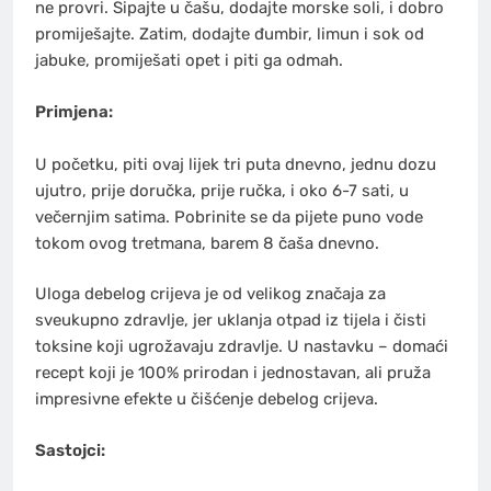
ne provri. Sipajte u čašu, dodajte morske soli, i dobro
promiješajte. Zatim, dodajte đumbir, limun i sok od
jabuke, promiješati opet i piti ga odmah.
Primjena:
U početku, piti ovaj lijek tri puta dnevno, jednu dozu
ujutro, prije doručka, prije ručka, i oko 6-7 sati, u
večernjim satima. Pobrinite se da pijete puno vode
tokom ovog tretmana, barem 8 čaša dnevno.
Uloga debelog crijeva je od velikog značaja za
sveukupno zdravlje, jer uklanja otpad iz tijela i čisti
toksine koji ugrožavaju zdravlje. U nastavku – domaći
recept koji je 100% prirodan i jednostavan, ali pruža
impresivne efekte u čišćenje debelog crijeva.
Sastojci: