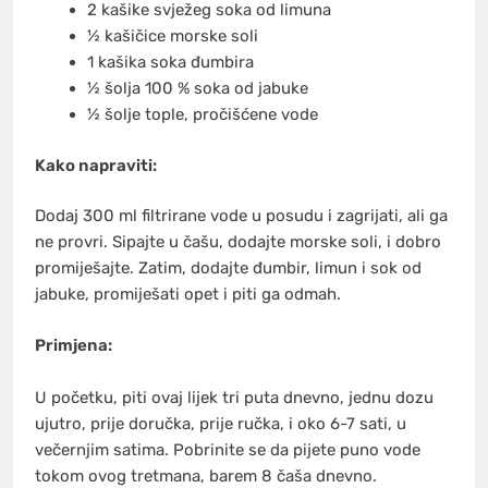
2 kašike svježeg soka od limuna
½ kašičice morske soli
1 kašika soka đumbira
½ šolja 100 % soka od jabuke
½ šolje tople, pročišćene vode
Kako napraviti:
Dodaj 300 ml filtrirane vode u posudu i zagrijati, ali ga
ne provri. Sipajte u čašu, dodajte morske soli, i dobro
promiješajte. Zatim, dodajte đumbir, limun i sok od
jabuke, promiješati opet i piti ga odmah.
Primjena:
U početku, piti ovaj lijek tri puta dnevno, jednu dozu
ujutro, prije doručka, prije ručka, i oko 6-7 sati, u
večernjim satima. Pobrinite se da pijete puno vode
tokom ovog tretmana, barem 8 čaša dnevno.