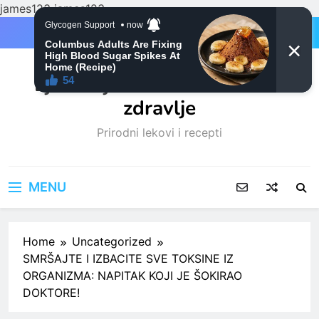
james123
james123
Skip
to
content
Ljubitelji mačaka i Prirodno
zdravlje
Prirodni lekovi i recepti
MENU
Home
Uncategorized
SMRŠAJTE I IZBACITE SVE TOKSINE IZ
ORGANIZMA: NAPITAK KOJI JE ŠOKIRAO
DOKTORE!