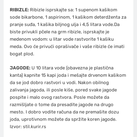
RIBIZLE:
Ribizle isprskajte sa: 1 supenom kašikom
sode bikarbone, 1 aspirinom, 1 kašikom deterdženta za
pranje suđa, 1 kašika biljnog ulja i 4,5 litara vode.Da
biste privukli pčele na grm ribizle, isprskajte je
medenom vodom: u litar vode rastvorite 1 kašiku
meda. Ovo će privući oprašivače i vaše ribizle će imati
bogat plod.
JAGODE:
U 10 litara vode (obavezna je plastična
kanta) kapnite 15 kapi joda i mešajte drvenom kašikom
da se jod dobro rastvori u vodi. Nakon obilnog
zalivanja jagoda, ili posle kiše, pored svake jagode
pospite i malo ovog rastvora. Posle možete da
razmišljate o tome da presadite jagode na drugo
mesto. I dobro vodite računa da ne premašite dozu
joda, uprotivnom možete da spržite koren jagode.
Izvor: stil.kurir.rs