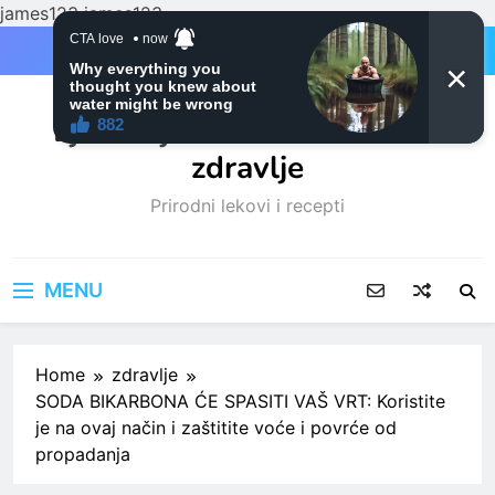
james123
james123
Skip
to
content
Ljubitelji mačaka i Prirodno
zdravlje
Prirodni lekovi i recepti
MENU
Home
zdravlje
SODA BIKARBONA ĆE SPASITI VAŠ VRT: Koristite
je na ovaj način i zaštitite voće i povrće od
propadanja