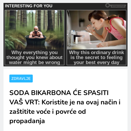
ZDRAVLJE
SODA BIKARBONA ĆE SPASITI
VAŠ VRT: Koristite je na ovaj način i
zaštitite voće i povrće od
propadanja