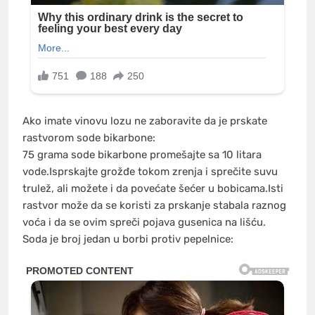
Ako imate vinovu lozu ne zaboravite da je prskate
rastvorom sode bikarbone:
75 grama sode bikarbone promešajte sa 10 litara
vode.Isprskajte grožđe tokom zrenja i sprečite suvu
trulež, ali možete i da povećate šećer u bobicama.Isti
rastvor može da se koristi za prskanje stabala raznog
voća i da se ovim spreči pojava gusenica na lišću.
Soda je broj jedan u borbi protiv pepelnice: