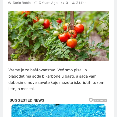
Dario Babić
3 Years Ago
0
3 Mins
Vreme je za baštovanstvo. Već smo pisali o
blagodetima sode bikarbone u bašti, a sada vam
dobosimo nove savete koje možete iskoristiti tokom
letnjih meseci.