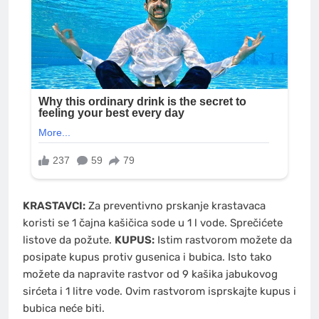
KRASTAVCI:
Za preventivno prskanje krastavaca
koristi se 1 čajna kašičica sode u 1 l vode. Sprečićete
listove da požute.
KUPUS:
Istim rastvorom možete da
posipate kupus protiv gusenica i bubica. Isto tako
možete da napravite rastvor od 9 kašika jabukovog
sirćeta i 1 litre vode. Ovim rastvorom isprskajte kupus i
bubica neće biti.