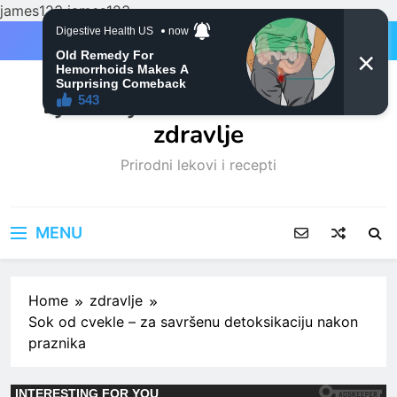
james123
james123
Skip
to
content
Ljubitelji mačaka i Prirodno
zdravlje
Prirodni lekovi i recepti
MENU
Home
zdravlje
Sok od cvekle – za savršenu detoksikaciju nakon
praznika