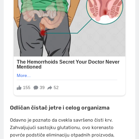
Odličan čistač jetre i celog organizma
Odavno je poznato da cvekla savršeno čisti krv.
Zahvaljujući sastojku glutationu, ovo korenasto
povrće podstiče eliminaciju otpadnih proizvoda,