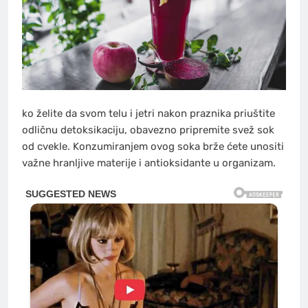
ko želite da svom telu i jetri nakon praznika priuštite
odličnu detoksikaciju, obavezno pripremite svež sok
od cvekle. Konzumiranjem ovog soka brže ćete unositi
važne hranljive materije i antioksidante u organizam.