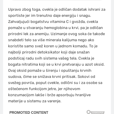
Upravo zbog toga, cvekla je odličan dodatak ishrani za
sportiste jer im trenutno daje energiju i snagu.
Zahvaljujući bogatstvu vitamina C i gvožđa, cvekla
pomaže u stvaranju hemoglobina u krvi, pa je odličan
prirodni lek za anemiju. Uzimanje ovog soka će takođe
snabdeti telo sa više minerala kalijuma nego ako
koristite samo svež koren u jednom komadu. To je
najbolji prirodni detoksikator koji daje snažan
podsticaj radu svih sistema vašeg tela. Cvekla je
bogata nitratima koji se u krvi pretvaraju u azot oksid.
Ovaj oksid pomaže u širenju i opuštanju krvnih
sudova, čime se snižava krvni pritisak. Sokovi od
svežeg povrća, poput cvekle, odlični su i za osobe sa
oštećenom funkcijom jetre, jer njihovom
konzumacijom lakše i brže apsorbuju hranljive
materije u sistemu za varenje.