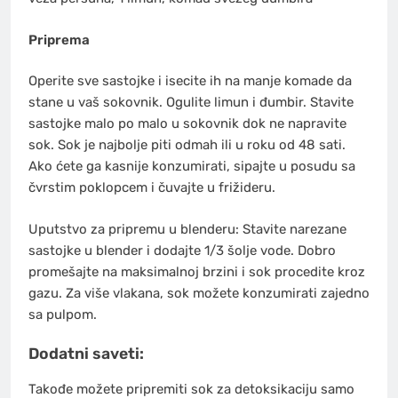
Priprema
Operite sve sastojke i isecite ih na manje komade da
stane u vaš sokovnik. Ogulite limun i đumbir. Stavite
sastojke malo po malo u sokovnik dok ne napravite
sok. Sok je najbolje piti odmah ili u roku od 48 sati.
Ako ćete ga kasnije konzumirati, sipajte u posudu sa
čvrstim poklopcem i čuvajte u frižideru.
Uputstvo za pripremu u blenderu: Stavite narezane
sastojke u blender i dodajte 1/3 šolje vode. Dobro
promešajte na maksimalnoj brzini i sok procedite kroz
gazu. Za više vlakana, sok možete konzumirati zajedno
sa pulpom.
Dodatni saveti:
Takođe možete pripremiti sok za detoksikaciju samo