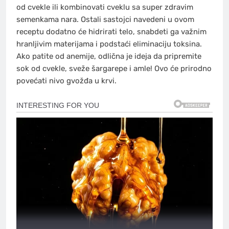
od cvekle ili kombinovati cveklu sa super zdravim
semenkama nara. Ostali sastojci navedeni u ovom
receptu dodatno će hidrirati telo, snabdeti ga važnim
hranljivim materijama i podstaći eliminaciju toksina.
Ako patite od anemije, odlična je ideja da pripremite
sok od cvekle, sveže šargarepe i amle! Ovo će prirodno
povećati nivo gvožđa u krvi.