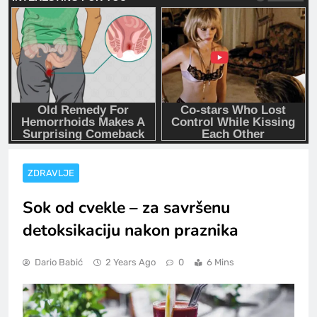
ZDRAVLJE
Sok od cvekle – za savršenu
detoksikaciju nakon praznika
Dario Babić
2 Years Ago
0
6 Mins