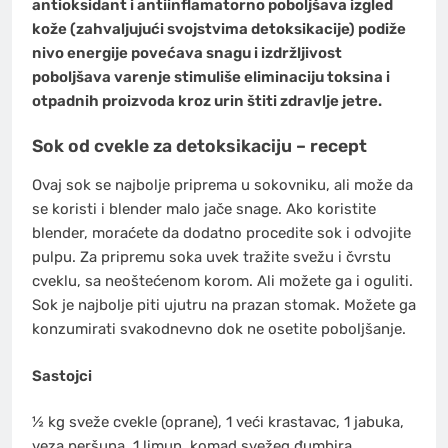
antioksidant i antiinflamatorno poboljšava izgled
kože (zahvaljujući svojstvima detoksikacije) podiže
nivo energije povećava snagu i izdržljivost
poboljšava varenje stimuliše eliminaciju toksina i
otpadnih proizvoda kroz urin štiti zdravlje jetre.
Sok od cvekle za detoksikaciju – recept
Ovaj sok se najbolje priprema u sokovniku, ali može da
se koristi i blender malo jače snage. Ako koristite
blender, moraćete da dodatno procedite sok i odvojite
pulpu. Za pripremu soka uvek tražite svežu i čvrstu
cveklu, sa neoštećenom korom. Ali možete ga i oguliti.
Sok je najbolje piti ujutru na prazan stomak. Možete ga
konzumirati svakodnevno dok ne osetite poboljšanje.
Sastojci
½ kg sveže cvekle (oprane), 1 veći krastavac, 1 jabuka,
veza peršuna, 1 limun, komad svežeg đumbira