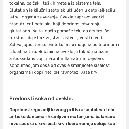
toksina, pa čak i teških metala iz sistema tela.
Glutation je ključni sastojak uključen u detoksikaciju
jetre i organa za varenje. Cvekla zapravo sadrži
fitonutrijent betalain, koji doprinosi stvaranju
glutationa. Na taj način pomaže telu da neutrališe
toksine i daje im svojstvo rastvorljivosti u vodi.
Zahvaljujući tome, ovi toksini se mogu izlučiti urinom i
izlučiti iz tela. Betalain iz cvekle je takođe snažan
antioksidans koji ima antiinflamatorno dejstvo.
Konzumacijom soka od cvekle smanjićete kiselost
organizma i doprineti pH ravnoteži vaše krvi.
Prednosti soka od cvekle:
Doprinosi regulaciji krvnog pritiska snabdeva telo
antioksidansima i hranljivim materijama balansira
nivo šećera u krvi čisti krv i leči anemiju deluje kao