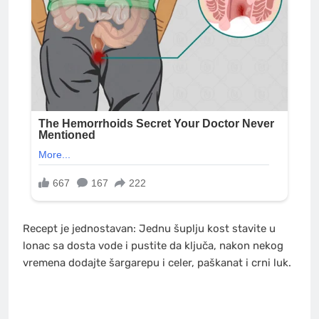
Recept je jednostavan: Jednu šuplju kost stavite u
lonac sa dosta vode i pustite da ključa, nakon nekog
vremena dodajte šargarepu i celer, paškanat i crni luk.