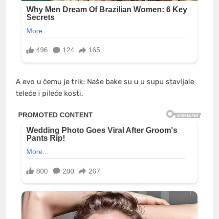
A evo u čemu je trik: Naše bake su u u supu stavljale
teleće i pileće kosti.