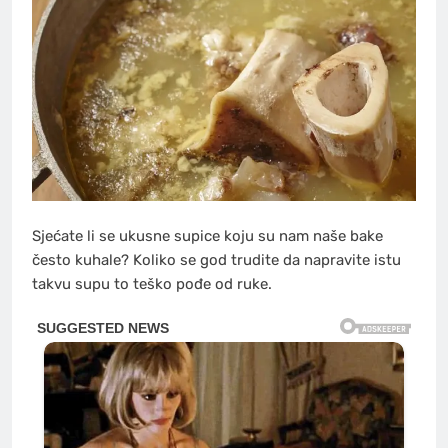
Sjećate li se ukusne supice koju su nam naše bake
često kuhale? Koliko se god trudite da napravite istu
takvu supu to teško pođe od ruke.