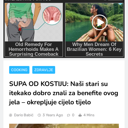
COOKING
ZDRAVLJE
SUPA OD KOSTIJU: Naši stari su
itekako dobro znali za benefite ovog
jela – okrepljuje cijelo tijelo
Dario Babić
3 Years Ago
0
4 Mins