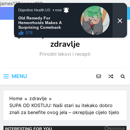
james123
james123
Skip
to
content
Ljubitelji mačaka i Prirodno
zdravlje
Prirodni lekovi i recepti
MENU
Home
zdravlje
SUPA OD KOSTIJU: Naši stari su itekako dobro
znali za benefite ovog jela – okrepljuje cijelo tijelo