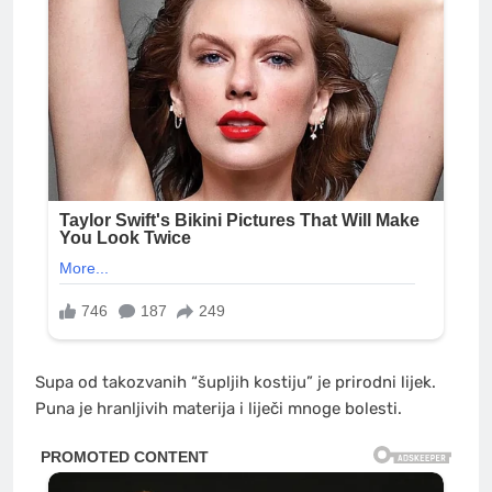
Supa od takozvanih “šupljih kostiju” je prirodni lijek.
Puna je hranljivih materija i liječi mnoge bolesti.