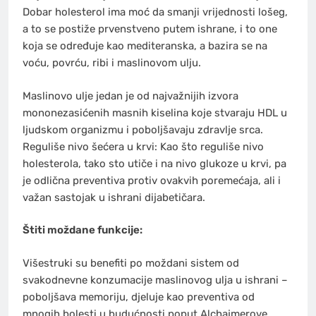
Dobar holesterol ima moć da smanji vrijednosti lošeg,
a to se postiže prvenstveno putem ishrane, i to one
koja se određuje kao mediteranska, a bazira se na
voću, povrću, ribi i maslinovom ulju.
Maslinovo ulje jedan je od najvažnijih izvora
mononezasićenih masnih kiselina koje stvaraju HDL u
ljudskom organizmu i poboljšavaju zdravlje srca.
Reguliše nivo šećera u krvi: Kao što reguliše nivo
holesterola, tako sto utiče i na nivo glukoze u krvi, pa
je odlična preventiva protiv ovakvih poremećaja, ali i
važan sastojak u ishrani dijabetičara.
Štiti moždane funkcije:
Višestruki su benefiti po moždani sistem od
svakodnevne konzumacije maslinovog ulja u ishrani –
poboljšava memoriju, djeluje kao preventiva od
mnogih bolesti u budućnosti poput Alchajmerove,