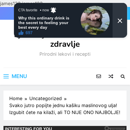
james123
james123
Skip
to
content
Ljubitelji mačaka i Prirodno
zdravlje
Prirodni lekovi i recepti
MENU
Home
Uncategorized
Svako jutro popijte jednu kašiku maslinovog ulja!
Izgubit ćete na kilaži, ali TO NIJE ONO NAJBOLJE!