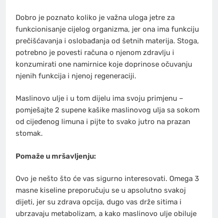
Dobro je poznato koliko je važna uloga jetre za
funkcionisanje cijelog organizma, jer ona ima funkciju
prečišćavanja i oslobađanja od šetnih materija. Stoga,
potrebno je povesti računa o njenom zdravlju i
konzumirati one namirnice koje doprinose očuvanju
njenih funkcija i njenoj regeneraciji.
Maslinovo ulje i u tom dijelu ima svoju primjenu –
pomješajte 2 supene kašike maslinovog ulja sa sokom
od cijeđenog limuna i pijte to svako jutro na prazan
stomak.
Pomaže u mršavljenju:
Ovo je nešto što će vas sigurno interesovati. Omega 3
masne kiseline preporučuju se u apsolutno svakoj
dijeti, jer su zdrava opcija, dugo vas drže sitima i
ubrzavaju metabolizam, a kako maslinovo ulje obiluje