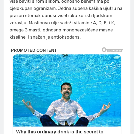
više baviti širom slikom, odnosno benefitima po
cjelokupan ogranizam. Jedna supena kašika ujutru na
prazan stomak donosi višetruku koristi ljudskom
zdravlju. Maslinovo ulje sadrži vitamine A, D, E, i K,
omega 3 masti, odnosno mononezasićene masne
kiseline, i snažan je antioksodans.