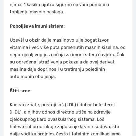
njima, 1 kašika ujutru sigurno će vam pomoći u
topljenju masnih naslaga.
Poboljšava imuni sistem:
Uzevši u obzir da je maslinovo ulje bogat izvor
vitamina i već više puta pomenutih masnih kiselina, od
neporcjenljivog je značaja za imuni sitem čovjeka. Čak
su određena istraživanja pokazala da ovaj derivat
maslina daje doprinos i u tretiranju pojedinih
autoimunih oboljenja.
Štiti srce:
Kao što znate, postoji loš (LDL) i dobar holesterol
(HDL), a njihov odnos direktno utiče na zdravlje
cjelokupnog kardiovaskularnog sistema. Loš
holesterol prourokuje zapušenje krvnih sudova, što
dalje vodi ka brojnim, često i fatalnim komlikacijama.