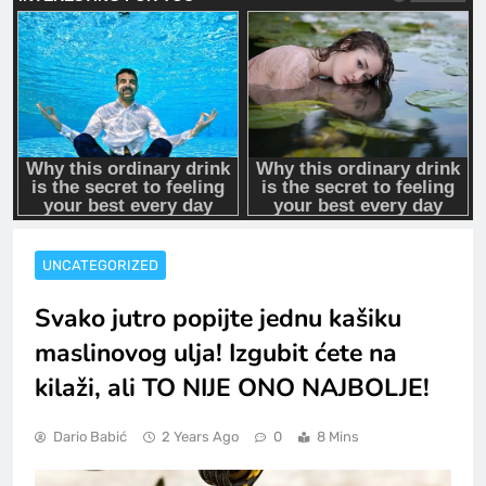
UNCATEGORIZED
Svako jutro popijte jednu kašiku
maslinovog ulja! Izgubit ćete na
kilaži, ali TO NIJE ONO NAJBOLJE!
Dario Babić
2 Years Ago
0
8 Mins