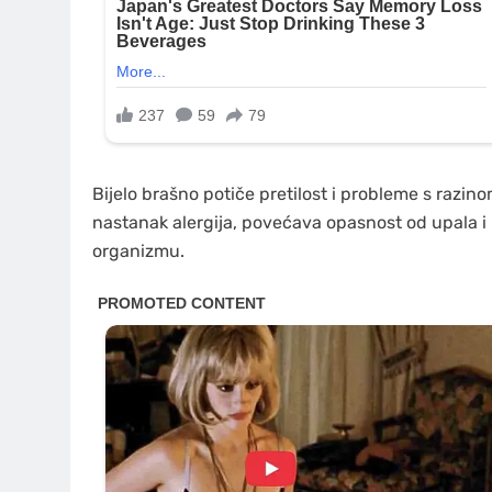
Bijelo brašno potiče pretilost i probleme s razin
nastanak alergija, povećava opasnost od upala i k
organizmu.