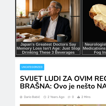
UNCATEGORIZED
SVIJET LUDI ZA OVIM R
BRAŠNA: Ovo je nešto NAJ
Dario Babić
2 Years Ago
0
2 Mins