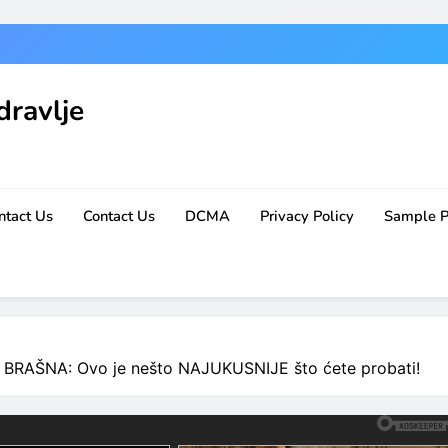
dravlje
ntact Us
Contact Us
DCMA
Privacy Policy
Sample 
RAŠNA: Ovo je nešto NAJUKUSNIJE što ćete probati!