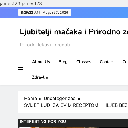
james123
james123
Skip
8:29:23 AM
August 7, 2026
to
content
Ljubitelji mačaka i Prirodno z
Prirodni lekovi i recepti
About Us
Blog
Classes
Contact
Co
Zdravlje
Home
Uncategorized
SVIJET LUDI ZA OVIM RECEPTOM – HLJEB BEZ B