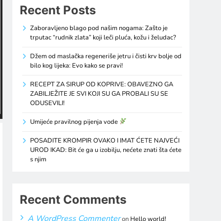
Recent Posts
Zaboravljeno blago pod našim nogama: Zašto je
trputac “rudnik zlata” koji leči pluća, kožu i želudac?
Džem od maslačka regeneriše jetru i čisti krv bolje od
bilo kog lijeka: Evo kako se pravi!
RECEPT ZA SIRUP OD KOPRIVE: OBAVEZNO GA
ZABILJEŽITE JE SVI KOJI SU GA PROBALI SU SE
ODUSEVILI!
Umijeće pravilnog pijenja vode
POSADITE KROMPIR OVAKO I IMAT ĆETE NAJVEĆI
UROD IKAD: Bit će ga u izobilju, nećete znati šta ćete
s njim
Recent Comments
A WordPress Commenter
on
Hello world!