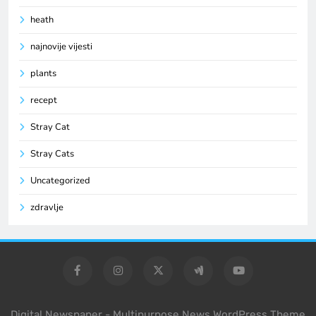
heath
najnovije vijesti
plants
recept
Stray Cat
Stray Cats
Uncategorized
zdravlje
Digital Newspaper - Multipurpose News WordPress Theme