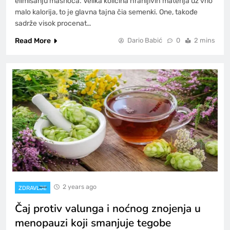
elimisanju masnoća. Velika količina hranljivih materija uz vrlo
malo kalorija, to je glavna tajna čia semenki. One, takođe
sadrže visok procenat…
Read More
Dario Babić
0
2 mins
2 years ago
ZDRAVLJE
Čaj protiv valunga i noćnog znojenja u
menopauzi koji smanjuje tegobe