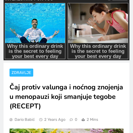
ZDRAVLJE
Čaj protiv valunga i noćnog znojenja
u menopauzi koji smanjuje tegobe
(RECEPT)
Dario Babić
2 Years Ago
0
2 Mins