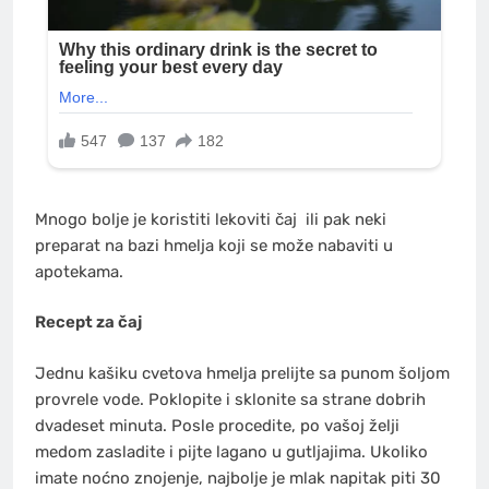
Mnogo bolje je koristiti lekoviti čaj ili pak neki
preparat na bazi hmelja koji se može nabaviti u
apotekama.
Recept za čaj
Jednu kašiku cvetova hmelja prelijte sa punom šoljom
provrele vode. Poklopite i sklonite sa strane dobrih
dvadeset minuta. Posle procedite, po vašoj želji
medom zasladite i pijte lagano u gutljajima. Ukoliko
imate noćno znojenje, najbolje je mlak napitak piti 30