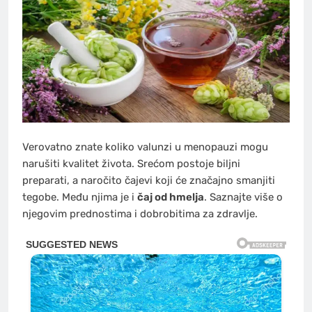
Verovatno znate koliko valunzi u menopauzi mogu
narušiti kvalitet života. Srećom postoje biljni
preparati, a naročito čajevi koji će značajno smanjiti
tegobe. Među njima je i
čaj od hmelja
. Saznajte više o
njegovim prednostima i dobrobitima za zdravlje.