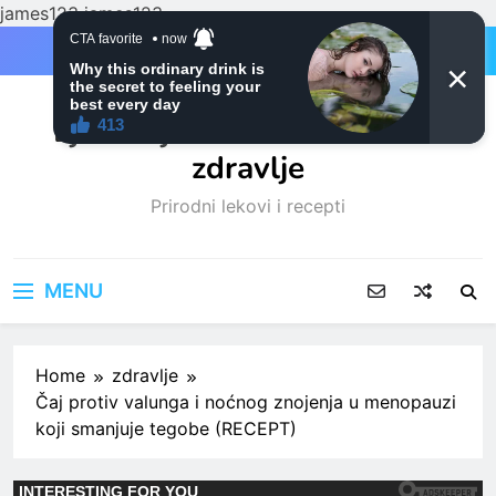
james123
james123
Skip
to
content
Ljubitelji mačaka i Prirodno
zdravlje
Prirodni lekovi i recepti
MENU
Home
zdravlje
Čaj protiv valunga i noćnog znojenja u menopauzi
koji smanjuje tegobe (RECEPT)