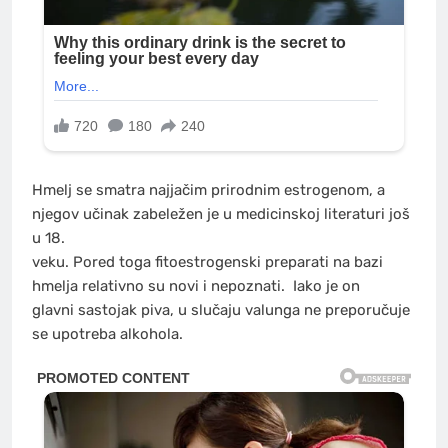
Hmelj se smatra najjačim prirodnim estrogenom, a
njegov učinak zabeležen je u medicinskoj literaturi još
u 18.
veku. Pored toga fitoestrogenski preparati na bazi
hmelja relativno su novi i nepoznati. Iako je on
glavni sastojak piva, u slučaju valunga ne preporučuje
se upotreba alkohola.