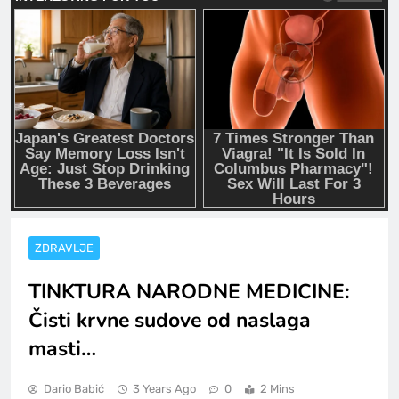
ZDRAVLJE
TINKTURA NARODNE MEDICINE:
Čisti krvne sudove od naslaga
masti…
Dario Babić
3 Years Ago
0
2 Mins