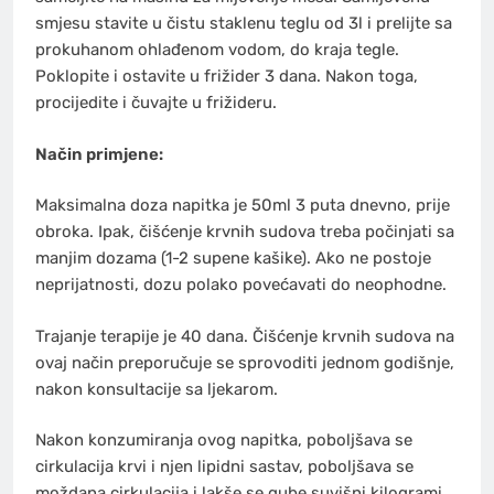
smjesu stavite u čistu staklenu teglu od 3l i prelijte sa
prokuhanom ohlađenom vodom, do kraja tegle.
Poklopite i ostavite u frižider 3 dana. Nakon toga,
procijedite i čuvajte u frižideru.
Način primjene:
Maksimalna doza napitka je 50ml 3 puta dnevno, prije
obroka. Ipak, čišćenje krvnih sudova treba počinjati sa
manjim dozama (1-2 supene kašike). Ako ne postoje
neprijatnosti, dozu polako povećavati do neophodne.
Trajanje terapije je 40 dana. Čišćenje krvnih sudova na
ovaj način preporučuje se sprovoditi jednom godišnje,
nakon konsultacije sa ljekarom.
Nakon konzumiranja ovog napitka, poboljšava se
cirkulacija krvi i njen lipidni sastav, poboljšava se
moždana cirkulacija i lakše se gube suvišni kilogrami.