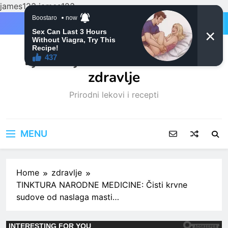
james123
james123
Skip
to
content
Ljubitelji mačaka i Prirodno
zdravlje
Prirodni lekovi i recepti
MENU
Home
zdravlje
TINKTURA NARODNE MEDICINE: Čisti krvne
sudove od naslaga masti…