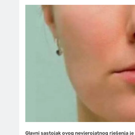
Glavni sastojak ovog nevjerojatnog rješenja je