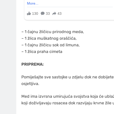
– 1 čajnu žličicu prirodnog meda,
– 1 žlica muškatnog oraščića,
– 1 čajnu žličicu sok od limuna,
– 1 žlica praha cimeta
PRIPREMA:
Pomiješajte sve sastojke u zdjelu dok ne dobijet
osjetljiva.
Med ima izvrsna umirujuća svojstva koja će ublaži
koji doživljavaju rosacea dok razvijaju krvne žile u