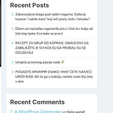
Recent Posts
Zaboravljeno blago pod našim nogama: Zašto je
trputac “rudnik zlata” koji leči pluća, kožu i želudac?
Džem od maslačka regeneriše jetru i čisti krv bolje od
bilo kog lijeka: Evo kako se pravi!
RECEPT ZA SIRUP OD KOPRIVE: OBAVEZNO GA
ZABILJEŽITE JE SVI KOJI SU GA PROBALI SU SE
ODUSEVILI!
Umijeće pravilnog pijenja vode
POSADITE KROMPIR OVAKO I IMAT ĆETE NAJVEĆI
UROD IKAD: Bit će ga u izobilju, nećete znati šta ćete
s njim
Recent Comments
A WordPress Commenter
on
Hello world!