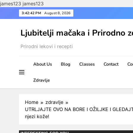
james123
james123
Skip
3:42:43 PM
August 8, 2026
to
content
Ljubitelji mačaka i Prirodno z
Prirodni lekovi i recepti
About Us
Blog
Classes
Contact
Co
Zdravlje
Home
zdravlje
UTRLJAJTE OVO NA BORE I OŽILJKE I GLEDAJT
njezi kože!