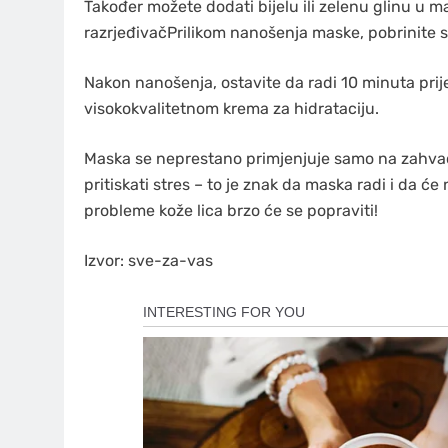
Također možete dodati bijelu ili zelenu glinu u ma
razrjeđivačPrilikom nanošenja maske, pobrinite se
Nakon nanošenja, ostavite da radi 10 minuta pri
visokokvalitetnom krema za hidrataciju.
Maska se neprestano primjenjuje samo na zahvaće
pritiskati stres – to je znak da maska ​​radi i da će
probleme kože lica brzo će se popraviti!
Izvor: sve-za-vas