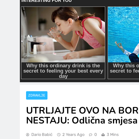
ZDRAVLJE
UTRLJAJTE OVO NA BORE
NESTAJU: Odlična smjesa 
Dario Babić
2 Years Ago
0
3 Mins