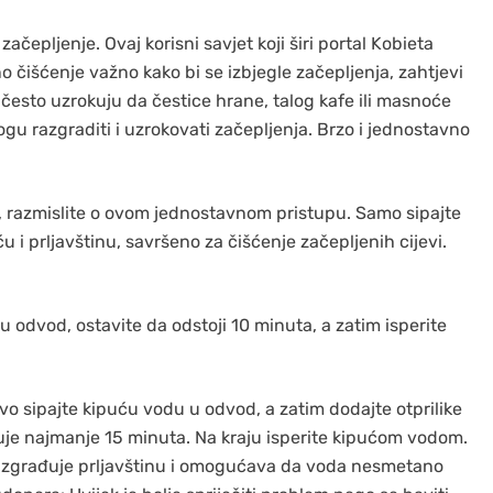
ačepljenje. Ovaj korisni savjet koji širi portal Kobieta
o čišćenje važno kako bi se izbjegle začepljenja, zahtjevi
često uzrokuju da čestice hrane, talog kafe ili masnoće
u razgraditi i uzrokovati začepljenja. Brzo i jednostavno
e, razmislite o ovom jednostavnom pristupu. Samo sipajte
i prljavštinu, savršeno za čišćenje začepljenih cijevi.
 odvod, ostavite da odstoji 10 minuta, a zatim isperite
o sipajte kipuću vodu u odvod, a zatim dodajte otprilike
uje najmanje 15 minuta. Na kraju isperite kipućom vodom.
razgrađuje prljavštinu i omogućava da voda nesmetano