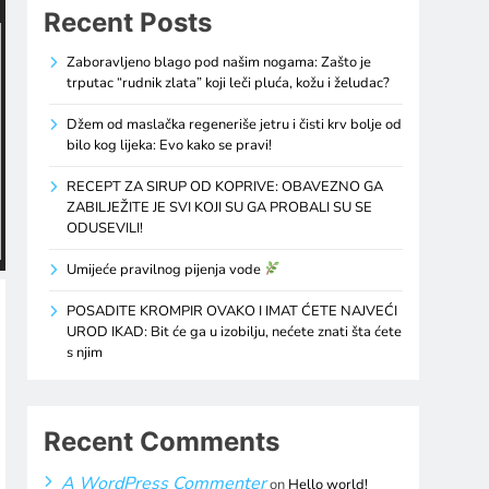
Recent Posts
Zaboravljeno blago pod našim nogama: Zašto je
trputac “rudnik zlata” koji leči pluća, kožu i želudac?
Džem od maslačka regeneriše jetru i čisti krv bolje od
bilo kog lijeka: Evo kako se pravi!
RECEPT ZA SIRUP OD KOPRIVE: OBAVEZNO GA
ZABILJEŽITE JE SVI KOJI SU GA PROBALI SU SE
ODUSEVILI!
Umijeće pravilnog pijenja vode
POSADITE KROMPIR OVAKO I IMAT ĆETE NAJVEĆI
UROD IKAD: Bit će ga u izobilju, nećete znati šta ćete
s njim
Recent Comments
A WordPress Commenter
on
Hello world!