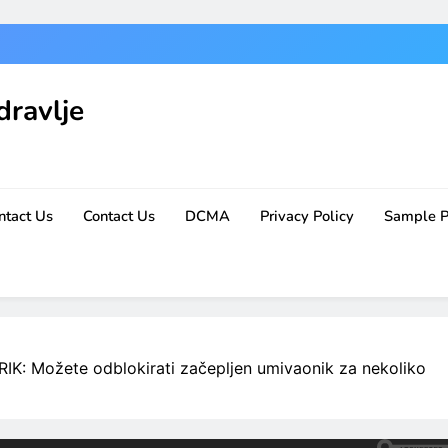
dravlje
ntact Us
Contact Us
DCMA
Privacy Policy
Sample 
 Možete odblokirati začepljen umivaonik za nekoliko