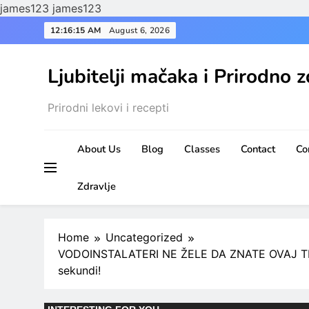
james123
james123
Skip
12:16:16 AM
August 6, 2026
to
content
Ljubitelji mačaka i Prirodno z
Prirodni lekovi i recepti
About Us
Blog
Classes
Contact
Co
Zdravlje
Home
Uncategorized
VODOINSTALATERI NE ŽELE DA ZNATE OVAJ TRIK:
sekundi!