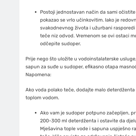
Postoji jednostavan način da sami očistite z
pokazao se vrlo učinkovitim. Iako je redovn
svakodnevnog života i užurbani rasporedi 
teče niz odvod. Vremenom se ovi ostaci mog
odčepite sudoper.
Prije nego što uložite u vodoinstalaterske uslug
sapun za suđe u sudoper, efikasno otapa masnoću 
Napomena:
Ako voda polako teče, dodajte malo deterdženta u
toplom vodom.
Ako vam je sudoper potpuno začepljen, prv
200-300 ml deterdženta i ostavite da djel
Mješavina tople vode i sapuna uspješno 