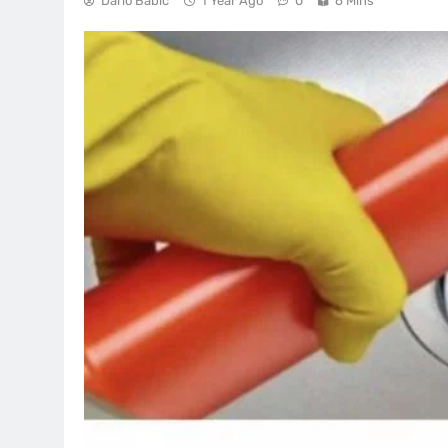
Dario Babić
1 Year Ago
0
6 Mins