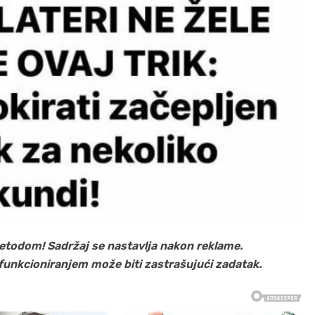
odom! Sadržaj se nastavlja nakon reklame.
funkcioniranjem može biti zastrašujući zadatak.