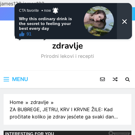
james123
james123
Skip
to
content
Ljubitelji mačaka i Prirodno
zdravlje
Prirodni lekovi i recepti
MENU
Home
zdravlje
ZA BUBREGE, JETRU, KRV I KRVNE ŽILE: Kad
pročitate koliko je zdrav jesćete ga svaki dan…