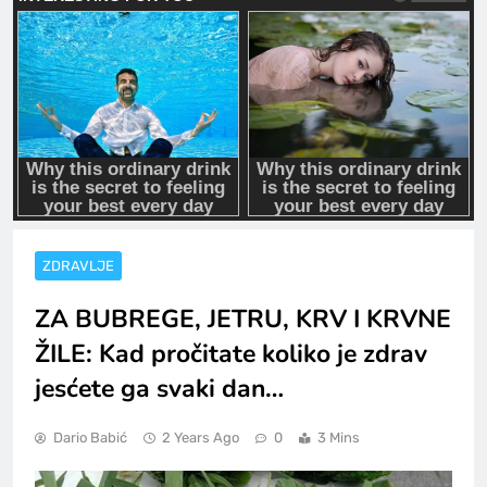
ZDRAVLJE
ZA BUBREGE, JETRU, KRV I KRVNE
ŽILE: Kad pročitate koliko je zdrav
jesćete ga svaki dan…
Dario Babić
2 Years Ago
0
3 Mins