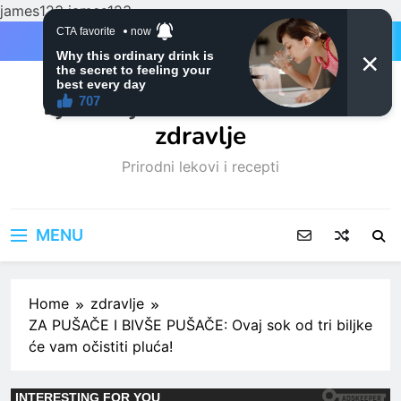
james123
james123
Skip
to
content
Ljubitelji mačaka i Prirodno
zdravlje
Prirodni lekovi i recepti
MENU
Home
zdravlje
ZA PUŠAČE I BIVŠE PUŠAČE: Ovaj sok od tri biljke
će vam očistiti pluća!