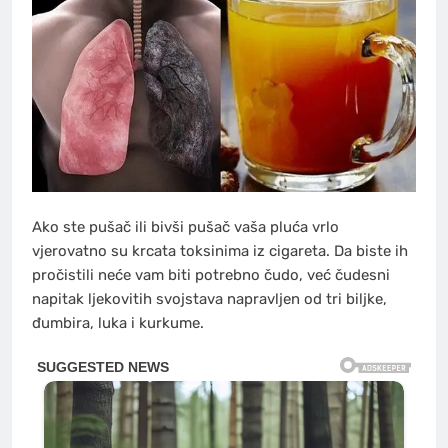
Ako ste pušač ili bivši pušač vaša pluća vrlo
vjerovatno su krcata toksinima iz cigareta. Da biste ih
pročistili neće vam biti potrebno čudo, već čudesni
napitak ljekovitih svojstava napravljen od tri biljke,
đumbira, luka i kurkume.