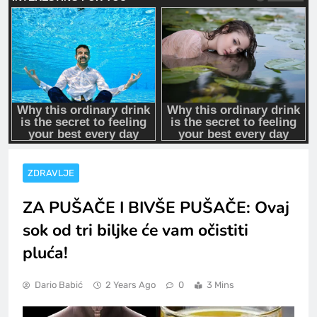
ZDRAVLJE
ZA PUŠAČE I BIVŠE PUŠAČE: Ovaj
sok od tri biljke će vam očistiti
pluća!
Dario Babić
2 Years Ago
0
3 Mins