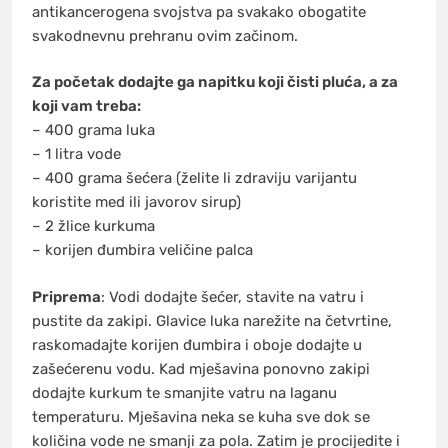
antikancerogena svojstva pa svakako obogatite
svakodnevnu prehranu ovim začinom.
Za početak dodajte ga napitku koji čisti pluća, a za
koji vam treba:
– 400 grama luka
– 1 litra vode
– 400 grama šećera (želite li zdraviju varijantu
koristite med ili javorov sirup)
– 2 žlice kurkuma
– korijen đumbira veličine palca
Priprema
: Vodi dodajte šećer, stavite na vatru i
pustite da zakipi. Glavice luka narežite na četvrtine,
raskomadajte korijen đumbira i oboje dodajte u
zašećerenu vodu. Kad mješavina ponovno zakipi
dodajte kurkum te smanjite vatru na laganu
temperaturu. Mješavina neka se kuha sve dok se
količina vode ne smanji za pola. Zatim je procijedite i