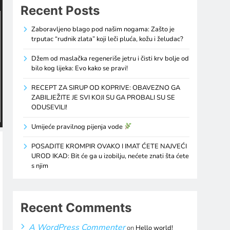
Recent Posts
Zaboravljeno blago pod našim nogama: Zašto je
trputac “rudnik zlata” koji leči pluća, kožu i želudac?
Džem od maslačka regeneriše jetru i čisti krv bolje od
bilo kog lijeka: Evo kako se pravi!
RECEPT ZA SIRUP OD KOPRIVE: OBAVEZNO GA
ZABILJEŽITE JE SVI KOJI SU GA PROBALI SU SE
ODUSEVILI!
Umijeće pravilnog pijenja vode
POSADITE KROMPIR OVAKO I IMAT ĆETE NAJVEĆI
UROD IKAD: Bit će ga u izobilju, nećete znati šta ćete
s njim
Recent Comments
A WordPress Commenter
on
Hello world!