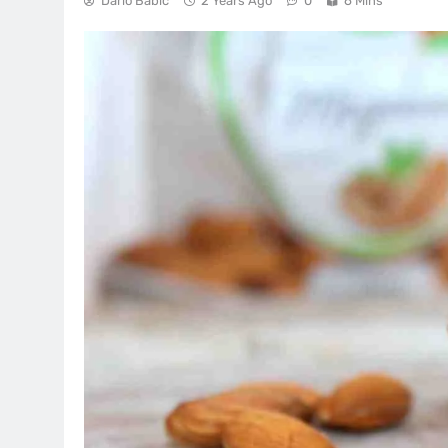
Dario Babić
2 Years Ago
0
6 Mins