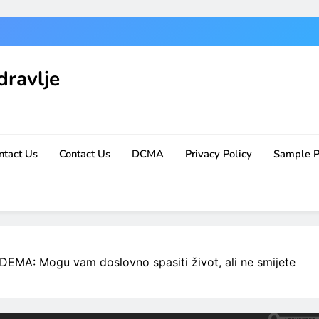
dravlje
ntact Us
Contact Us
DCMA
Privacy Policy
Sample 
 Mogu vam doslovno spasiti život, ali ne smijete