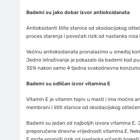
Bademi su jako dobar izvor antioksidanata
Antioksidanti štite stanice od oksidacijskog ošte
proces starenja i povećati rizik od nastanka niza b
Većinu antioksidanata pronalazimo u smeđoj koric
Jedno istraživanje je pokazalo da bademi kod pu
35% nakon samo 4 tjedna svakodnevne konzuma
Bademi su odličan izvor vitamina E
Vitamin E je vitamin topiv u masti i ima moćno an
membrani i štiti stanice od oksidacijskog oštećen
Bademi su jedan od najboljih izvora vitamina E.
preporučene dnevne vrijednosti vitamina E. Neko
E može smanjiti rizik od nastanka srčanih bolesti, 