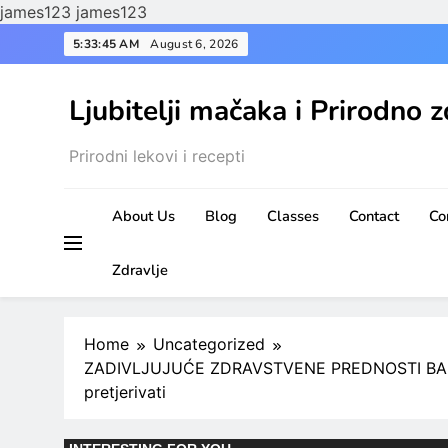
james123
james123
Skip
5:33:47 AM
August 6, 2026
to
content
Ljubitelji mačaka i Prirodno z
Prirodni lekovi i recepti
About Us
Blog
Classes
Contact
Co
Zdravlje
Home
Uncategorized
ZADIVLJUJUĆE ZDRAVSTVENE PREDNOSTI BADEMA:
pretjerivati