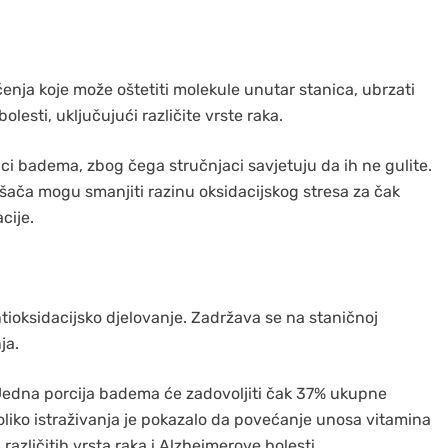
ćenja koje može oštetiti molekule unutar stanica, ubrzati
olesti, uključujući različite vrste raka.
i badema, zbog čega stručnjaci savjetuju da ih ne gulite.
šača mogu smanjiti razinu oksidacijskog stresa za čak
cije.
tioksidacijsko djelovanje. Zadržava se na staničnoj
ja.
 Jedna porcija badema će zadovoljiti čak 37% ukupne
liko istraživanja je pokazalo da povećanje unosa vitamina
različitih vrsta raka i Alzheimerove bolesti.