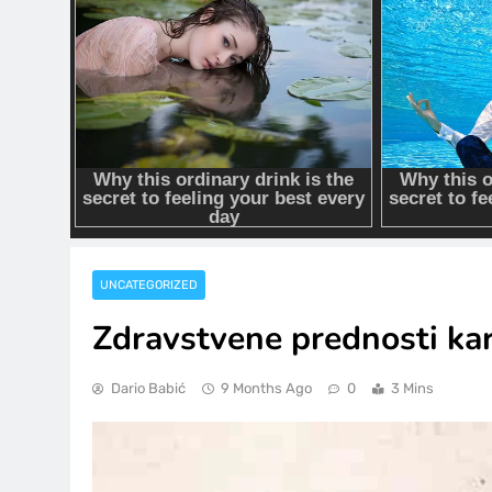
UNCATEGORIZED
Zdravstvene prednosti kar
Dario Babić
9 Months Ago
0
3 Mins