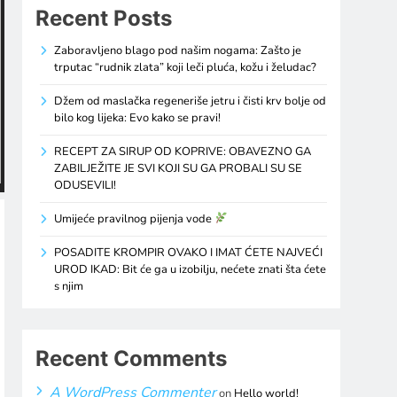
Recent Posts
Zaboravljeno blago pod našim nogama: Zašto je
trputac “rudnik zlata” koji leči pluća, kožu i želudac?
Džem od maslačka regeneriše jetru i čisti krv bolje od
bilo kog lijeka: Evo kako se pravi!
RECEPT ZA SIRUP OD KOPRIVE: OBAVEZNO GA
ZABILJEŽITE JE SVI KOJI SU GA PROBALI SU SE
ODUSEVILI!
Umijeće pravilnog pijenja vode
POSADITE KROMPIR OVAKO I IMAT ĆETE NAJVEĆI
UROD IKAD: Bit će ga u izobilju, nećete znati šta ćete
s njim
Recent Comments
A WordPress Commenter
on
Hello world!