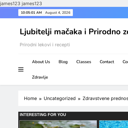
james123
james123
Skip
10:05:02 AM
August 4, 2026
to
content
Ljubitelji mačaka i Prirodno z
Prirodni lekovi i recepti
About Us
Blog
Classes
Contact
Co
Zdravlje
Home
Uncategorized
Zdravstvene prednost