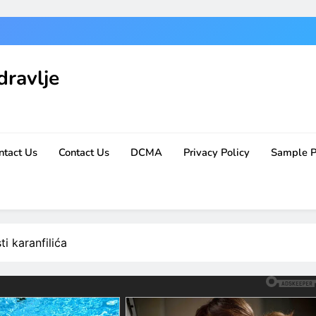
dravlje
ntact Us
Contact Us
DCMA
Privacy Policy
Sample 
i karanfilića