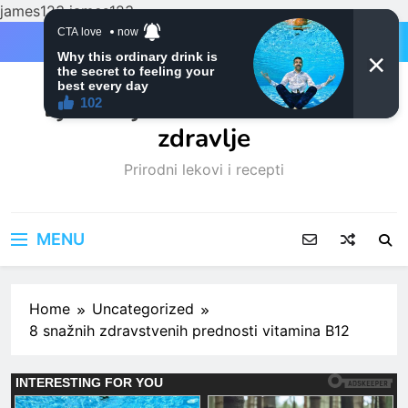
james123
james123
Skip
to
content
Ljubitelji mačaka i Prirodno
zdravlje
Prirodni lekovi i recepti
MENU
Home
Uncategorized
8 snažnih zdravstvenih prednosti vitamina B12