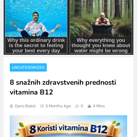
UNCATEGORIZED
8 snažnih zdravstvenih prednosti
vitamina B12
Dario Babić
5 Months Ago
0
4 Mins