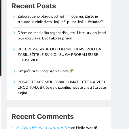
Recent Posts
Zaboravljeno blago pod našim nogama: Zašto je
trputac “rudnik zlata” koji leči pluća, kožu i želudac?
Džem od maslačka regeneriše jetru i čisti krv bolje od
bilo kog lijeka: Evo kako se pravi!
RECEPT ZA SIRUP OD KOPRIVE: OBAVEZNO GA
ZABILJEŽITE JE SVI KOJI SU GA PROBALI SU SE
ODUSEVILI!
Umijeće pravilnog pijenja vode
POSADITE KROMPIR OVAKO I IMAT ĆETE NAJVEĆI
UROD IKAD: Bit će ga u izobilju, nećete znati šta ćete
s njim
Recent Comments
A WordPress Commenter
on
Hello world!