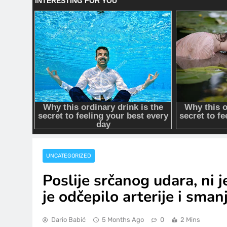
UNCATEGORIZED
Poslije srčanog udara, ni j
je odčepilo arterije i sman
Dario Babić
5 Months Ago
0
2 Mins