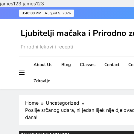
james123
james123
Skip
3:40:02 PM
August 5, 2026
to
content
Ljubitelji mačaka i Prirodno z
Prirodni lekovi i recepti
About Us
Blog
Classes
Contact
Co
Zdravlje
Home
Uncategorized
Poslije srčanog udara, ni jedan lijek nije djelova
dana!