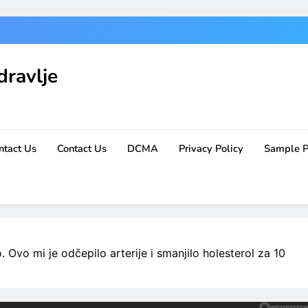
dravlje
ntact Us
Contact Us
DCMA
Privacy Policy
Sample 
o. Ovo mi je odčepilo arterije i smanjilo holesterol za 10