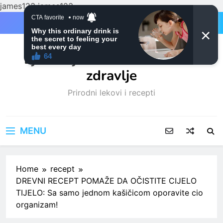
james123
james123
Skip
to
content
Ljubitelji mačaka i Prirodno
zdravlje
Prirodni lekovi i recepti
MENU
Home
recept
DREVNI RECEPT POMAŽE DA OČISTITE CIJELO
TIJELO: Sa samo jednom kašičicom oporavite cio
organizam!