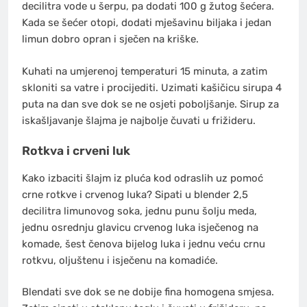
decilitra vode u šerpu, pa dodati 100 g žutog šećera.
Kada se šećer otopi, dodati mješavinu biljaka i jedan
limun dobro opran i sječen na kriške.
Kuhati na umjerenoj temperaturi 15 minuta, a zatim
skloniti sa vatre i procijediti. Uzimati kašičicu sirupa 4
puta na dan sve dok se ne osjeti poboljšanje. Sirup za
iskašljavanje šlajma je najbolje čuvati u frižideru.
Rotkva i crveni luk
Kako izbaciti šlajm iz pluća kod odraslih uz pomoć
crne rotkve i crvenog luka? Sipati u blender 2,5
decilitra limunovog soka, jednu punu šolju meda,
jednu osrednju glavicu crvenog luka isječenog na
komade, šest čenova bijelog luka i jednu veću crnu
rotkvu, oljuštenu i isječenu na komadiće.
Blendati sve dok se ne dobije fina homogena smjesa.