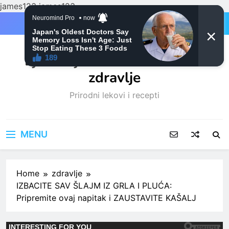
james123
james123
Skip
to
content
Ljubitelji mačaka i Prirodno
zdravlje
Prirodni lekovi i recepti
MENU
Home
zdravlje
IZBACITE SAV ŠLAJM IZ GRLA I PLUĆA:
Pripremite ovaj napitak i ZAUSTAVITE KAŠALJ