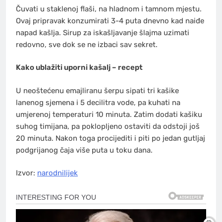
Čuvati u staklenoj flaši, na hladnom i tamnom mjestu.
Ovaj pripravak konzumirati 3-4 puta dnevno kad naiđe
napad kašlja. Sirup za iskašljavanje šlajma uzimati
redovno, sve dok se ne izbaci sav sekret.
Kako ublažiti uporni kašalj – recept
U neoštećenu emajliranu šerpu sipati tri kašike
lanenog sjemena i 5 decilitra vode, pa kuhati na
umjerenoj temperaturi 10 minuta. Zatim dodati kašiku
suhog timijana, pa poklopljeno ostaviti da odstoji još
20 minuta. Nakon toga procijediti i piti po jedan gutljaj
podgrijanog čaja više puta u toku dana.
Izvor:
narodnilijek