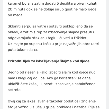
karamel boja, a zatim dodati 5 decilitara piva i kuhati
20 minuta dok se ne dobije sirup gustine malo rjeđe
od meda.
Skloniti šerpu sa vatre i ostaviti poklopljeno da se
ohladi, a zatim sirup za izbacivanje šlajma presuti u
odgovarajuću staklenu teglu i čuvati u frižideru.
Uzimajte po supenu kašiku prije najvažnijih obroka tri
puta tokom dana.
Prirodni lijek za iskašljavanje šlajma kod djece
Jedno od rješenja kako izbaciti šlajm kod djece nudi
nam i blagi čaj od lipe. Ako ga koristite više dana,
ublažit ćete kašalj i ubrzati izbacivanje nataloženog
sekreta.
Ovaj čaj za iskašljavanje također podstiče i znojenje,
što je važno u slučaju gripa, prehlade i nazeba. Pije se