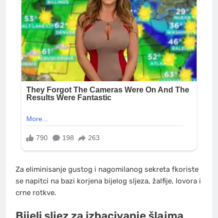
Za eliminisanje gustog i nagomilanog sekreta fkoriste
se napitci na bazi korjena bijelog sljeza, žalfije, lovora i
crne rotkve.
Bijeli sljez za izbacivanje šlajma