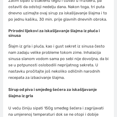
Zatim sipati u staklenu teglu i čuvati u frižideru, pa
ostaviti da odstoji nedelju dana. Nakon toga, tri puta
dnevno uzimajte ovaj sirup za iskašljavanje šlajma i to
po jednu kašiku, 30 min. prije glavnih dnevnih obroka.
Prirodni lijekovi za iskašljavanje šlajma iz pluća i
sinusa
Šlajm iz grla i pluća, kao i gust sekret iz sinusa često
nam zadaju velike probleme tokom zime. Inhalacija
sinusa slanom vodom sama po sebi nije dovoljna, da bi
se u potpunosti oslobodili neprijatnog sekreta. U
nastavku pročitajte još nekoliko odličnih narodnih
recepata za izbacivanje šlajma.
Sirup od piva i smjeđeg šećera za iskašljavanje
šlajma iz grla
U veću činiju sipati 150g smeđeg šećera i zagrijavati
na umjerenoj temperaturi dok se ne otopi i dobije