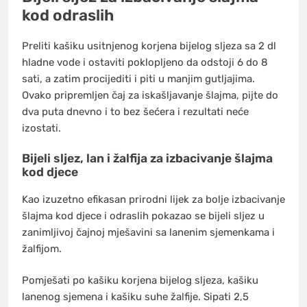
kod odraslih
Preliti kašiku usitnjenog korjena bijelog sljeza sa 2 dl
hladne vode i ostaviti poklopljeno da odstoji 6 do 8
sati, a zatim procijediti i piti u manjim gutljajima.
Ovako pripremljen čaj za iskašljavanje šlajma, pijte do
dva puta dnevno i to bez šećera i rezultati neće
izostati.
Bijeli sljez, lan i žalfija za izbacivanje šlajma
kod djece
Kao izuzetno efikasan prirodni lijek za bolje izbacivanje
šlajma kod djece i odraslih pokazao se bijeli sljez u
zanimljivoj čajnoj mješavini sa lanenim sjemenkama i
žalfijom.
Pomješati po kašiku korjena bijelog sljeza, kašiku
lanenog sjemena i kašiku suhe žalfije. Sipati 2,5