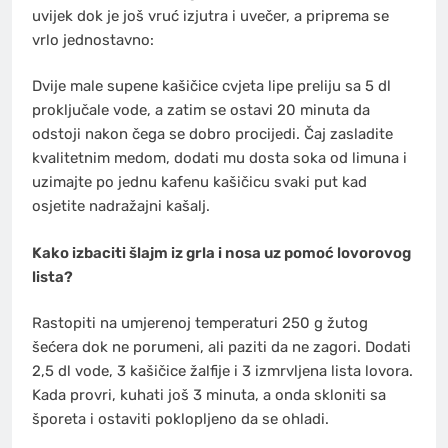
uvijek dok je još vruć izjutra i uvečer, a priprema se
vrlo jednostavno:
Dvije male supene kašičice cvjeta lipe preliju sa 5 dl
proključale vode, a zatim se ostavi 20 minuta da
odstoji nakon čega se dobro procijedi. Čaj zasladite
kvalitetnim medom, dodati mu dosta soka od limuna i
uzimajte po jednu kafenu kašičicu svaki put kad
osjetite nadražajni kašalj.
Kako izbaciti šlajm iz grla i nosa uz pomoć lovorovog
lista?
Rastopiti na umjerenoj temperaturi 250 g žutog
šećera dok ne porumeni, ali paziti da ne zagori. Dodati
2,5 dl vode, 3 kašičice žalfije i 3 izmrvljena lista lovora.
Kada provri, kuhati još 3 minuta, a onda skloniti sa
šporeta i ostaviti poklopljeno da se ohladi.