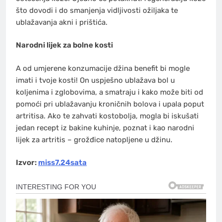
što dovodi i do smanjenja vidljivosti ožiljaka te
ublažavanja akni i prištića.
Narodni lijek za bolne kosti
A od umjerene konzumacije džina benefit bi mogle
imati i tvoje kosti! On uspješno ublažava bol u
koljenima i zglobovima, a smatraju i kako može biti od
pomoći pri ublažavanju kroničnih bolova i upala poput
artritisa. Ako te zahvati kostobolja, mogla bi iskušati
jedan recept iz bakine kuhinje, poznat i kao narodni
lijek za artritis – grožđice natopljene u džinu.
Izvor:
miss7.24sata