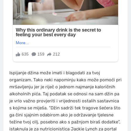
Ispijanje džina može imati i blagodati za tvoj
organizam. Tako neki napominju kako može pomoći pri
mršavljenju jer je riječ o jednom najmanje kaloričnih
alkoholnih pića. Taj podatak se odnosi na sam džin pa
je vrlo važno provjeriti i vrijednosti ostalih sastavnica
s kojima se miješa. “Džin sadrži tek tragove šećera što
ga čini sjajnim odabirom ako je održavanje tjelesne
težine tvoj cilj, posebno ako s pažnjom biraš dodatke”,
istaknula je za nutricionistica Jackie Lynch za portal