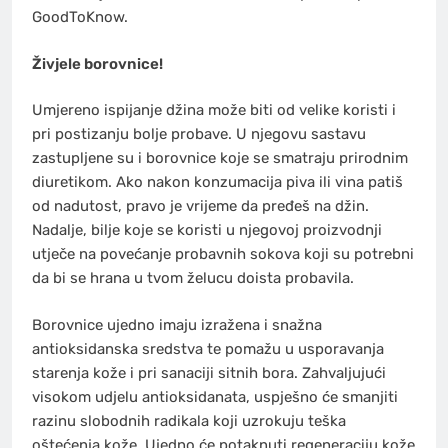
GoodToKnow.
Živjele borovnice!
Umjereno ispijanje džina može biti od velike koristi i
pri postizanju bolje probave. U njegovu sastavu
zastupljene su i borovnice koje se smatraju prirodnim
diuretikom. Ako nakon konzumacija piva ili vina patiš
od nadutost, pravo je vrijeme da pređeš na džin.
Nadalje, bilje koje se koristi u njegovoj proizvodnji
utječe na povećanje probavnih sokova koji su potrebni
da bi se hrana u tvom želucu doista probavila.
Borovnice ujedno imaju izražena i snažna
antioksidanska sredstva te pomažu u usporavanja
starenja kože i pri sanaciji sitnih bora. Zahvaljujući
visokom udjelu antioksidanata, uspješno će smanjiti
razinu slobodnih radikala koji uzrokuju teška
oštećenja kože. Ujedno će potaknuti regeneraciju kože