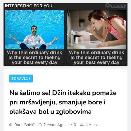
ZDRAVLJE
Ne šalimo se! Džin itekako pomaže
pri mršavljenju, smanjuje bore i
olakšava bol u zglobovima
Dario Babić
2 Years Ago
0
4 Mins