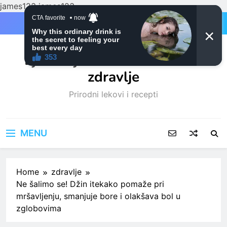
james123
james123
Skip
to
content
Ljubitelji mačaka i Prirodno
zdravlje
Prirodni lekovi i recepti
MENU
Home
zdravlje
Ne šalimo se! Džin itekako pomaže pri
mršavljenju, smanjuje bore i olakšava bol u
zglobovima