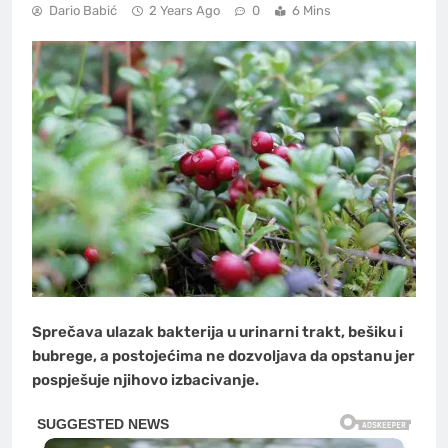
Dario Babić
2 Years Ago
0
6 Mins
Sprečava ulazak bakterija u urinarni trakt, bešiku i
bubrege, a postojećima ne dozvoljava da opstanu jer
pospješuje njihovo izbacivanje.