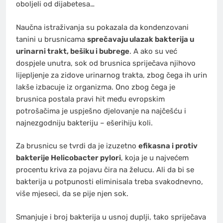
oboljeli od dijabetesa…
Naučna istraživanja su pokazala da kondenzovani
tanini u brusnicama
sprečavaju ulazak bakterija u
urinarni trakt, bešiku i bubrege
. A ako su već
dospjele unutra, sok od brusnica spriječava njihovo
lijepljenje za zidove urinarnog trakta, zbog čega ih urin
lakše izbacuje iz organizma. Ono zbog čega je
brusnica postala pravi hit među evropskim
potrošačima je uspješno djelovanje na najčešću i
najnezgodniju bakteriju – ešerihiju koli.
Za brusnicu se tvrdi da je izuzetno
efikasna i protiv
bakterije Helicobacter pylori
, koja je u najvećem
procentu kriva za pojavu čira na želucu. Ali da bi se
bakterija u potpunosti eliminisala treba svakodnevno,
više mjeseci, da se pije njen sok.
Smanjuje i broj bakterija u usnoj duplji, tako spriječava