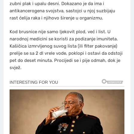
zubni plak i upalu desni. Dokazano je da ima i
antikancerogena svojstva, sastojci u njoj suzbijaju
rast ćelija raka i njihovo širenje u organizmu.
Kod brusnice nije samo ljekovit plod, već i list. U
narodnoj medicini se koristi za podizanje imuniteta.
Kašičica izmrvljenog suvog lista (ili filter pakovanje)
prelije se sa 2 dl vrele vode, poklopi i ostavi da odstoji
pet do deset minuta. Procijedi se i pije odmah, dok je
svjež.