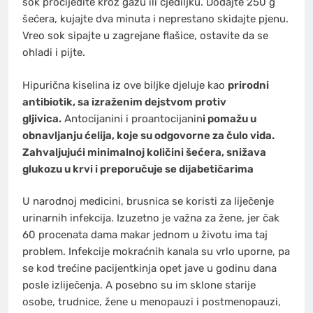
sok procijedite kroz gazu ili cjediljku. Dodajte 250 g
šećera, kujajte dva minuta i neprestano skidajte pjenu.
Vreo sok sipajte u zagrejane flašice, ostavite da se
ohladi i pijte.
Hipurična kiselina iz ove biljke djeluje kao
prirodni
antibiotik, sa izraženim dejstvom protiv
gljivica.
Antocijanini i proantocijanin
i pomažu u
obnavljanju ćelija, koje su odgovorne za čulo vida.
Zahvaljujući minimalnoj količini šećera, snižava
glukozu u krvi i preporučuje se dijabetičarima
U narodnoj medicini, brusnica se koristi za liječenje
urinarnih infekcija. Izuzetno je važna za žene, jer čak
60 procenata dama makar jednom u životu ima taj
problem. Infekcije mokraćnih kanala su vrlo uporne, pa
se kod trećine pacijentkinja opet jave u godinu dana
posle izliječenja. A posebno su im sklone starije
osobe, trudnice, žene u menopauzi i postmenopauzi,