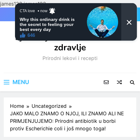
james123
james123
Skip
to
content
Ljubitelji mačaka i Prirodno
zdravlje
Prirodni lekovi i recepti
MENU
Home
Uncategorized
JAKO MALO ZNAMO O NJOJ, ILI ZNAMO ALI NE
PRIMJENJUJEMO: Prirodni antibiotik u borbi
protiv Escherichie coli i još mnogo toga!