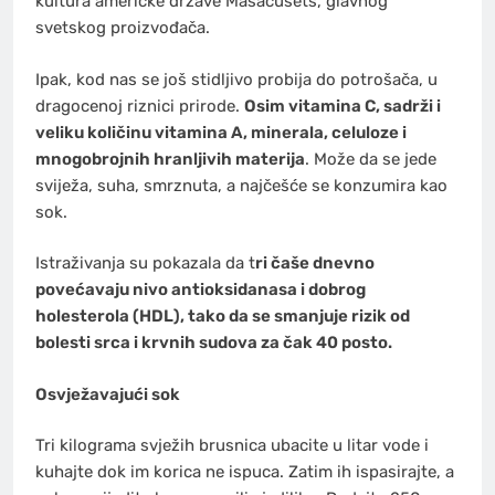
kultura američke države Masačusets, glavnog
svetskog proizvođača.
Ipak, kod nas se još stidljivo probija do potrošača, u
dragocenoj riznici prirode.
Osim vitamina C, sadrži i
veliku količinu vitamina A, minerala, celuloze i
mnogobrojnih hranljivih materija
. Može da se jede
sviježa, suha, smrznuta, a najčešće se konzumira kao
sok.
Istraživanja su pokazala da t
ri čaše dnevno
povećavaju nivo antioksidanasa i dobrog
holesterola (HDL), tako da se smanjuje rizik od
bolesti srca i krvnih sudova za čak 40 posto.
Osvježavajući sok
Tri kilograma svježih brusnica ubacite u litar vode i
kuhajte dok im korica ne ispuca. Zatim ih ispasirajte, a