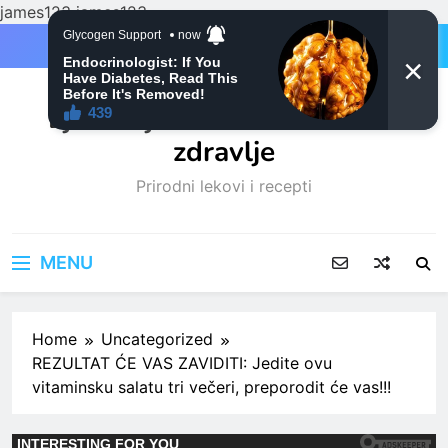
james123
james123
Skip
to
content
Ljubitelji mačaka i Prirodno
zdravlje
Prirodni lekovi i recepti
MENU
Home
Uncategorized
REZULTAT ĆE VAS ZAVIDITI: Jedite ovu
vitaminsku salatu tri večeri, preporodit će vas!!!