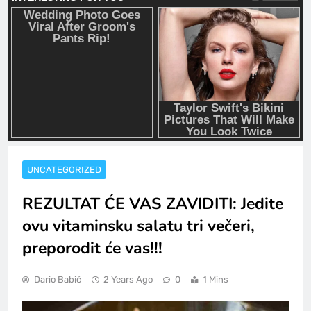
UNCATEGORIZED
REZULTAT ĆE VAS ZAVIDITI: Jedite
ovu vitaminsku salatu tri večeri,
preporodit će vas!!!
Dario Babić
2 Years Ago
0
1 Mins