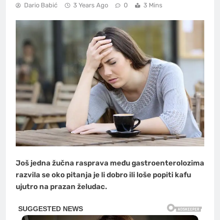
Dario Babić
3 Years Ago
0
3 Mins
Još jedna žučna rasprava među gastroenterolozima
razvila se oko pitanja je li dobro ili loše popiti kafu
ujutro na prazan želudac.