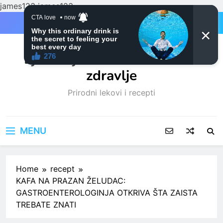
james123
james123
Skip
to
content
Ljubitelji mačaka i Prirodno
zdravlje
Prirodni lekovi i recepti
MENU
Home
recept
KAFA NA PRAZAN ŽELUDAC:
GASTROENTEROLOGINJA OTKRIVA ŠTA ZAISTA
TREBATE ZNATI