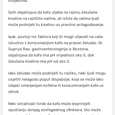
stoljećima.”
Sohi objašnjava da kafa utječe na razinu želučane
kiseline na različite načine, ali ističe da većina ljudi
može podnijeti tu kiselinu uz pravilno prilagođavanje.
Ipak, postoji niz faktora koji bi mogli utjecati na vaše
iskustvo s konzumacijom kafe na prazan želudac. Dr.
Supriya Rao, gastroenterologinja iz Bostona,
objašnjava da kafa ima pH vrijednost oko 5, dok
želučana kiselina ima pH od oko 2.
Iako želudac može podnijeti tu razliku, neki ljudi mogu
osjetiti nelagodu poput dispepsije, koja se može lako
izbjeći smanjenjem kofeina ili konzumiranjem kafe uz
obrok.
Neki istraživači tvrde da kafa može doprinijeti
opuštanju donjeg ezofagealnog sfinktera, što može