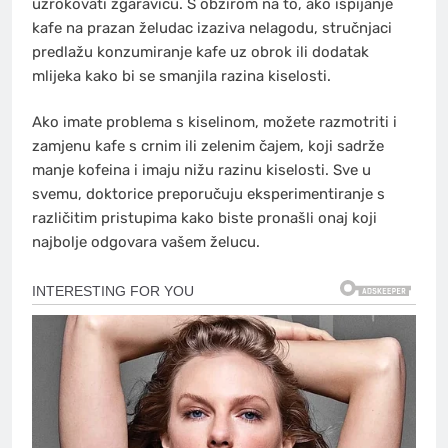
uzrokovati žgaravicu. S obzirom na to, ako ispijanje
kafe na prazan želudac izaziva nelagodu, stručnjaci
predlažu konzumiranje kafe uz obrok ili dodatak
mlijeka kako bi se smanjila razina kiselosti.
Ako imate problema s kiselinom, možete razmotriti i
zamjenu kafe s crnim ili zelenim čajem, koji sadrže
manje kofeina i imaju nižu razinu kiselosti. Sve u
svemu, doktorice preporučuju eksperimentiranje s
različitim pristupima kako biste pronašli onaj koji
najbolje odgovara vašem želucu.