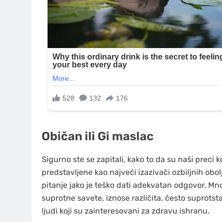
Običan ili Gi maslac
Sigurno ste se zapitali, kako to da su naši preci 
predstavljene kao najveći izazivači ozbiljnih obol
pitanje jako je teško dati adekvatan odgovor. Mn
suprotne savete, iznose različita, često suprotst
ljudi koji su zainteresovani za zdravu ishranu.