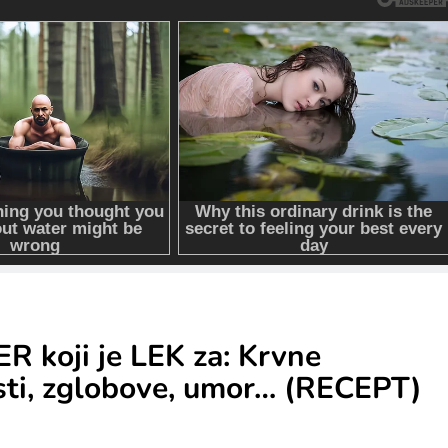
R koji je LEK za: Krvne
osti, zglobove, umor… (RECEPT)