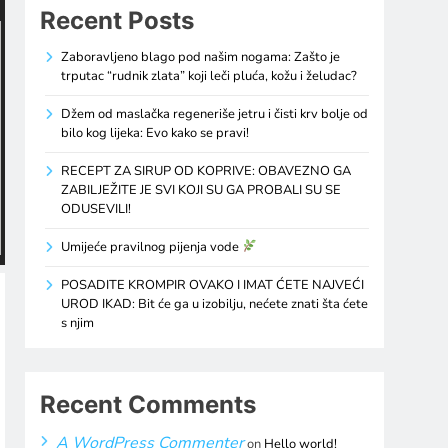
Recent Posts
Zaboravljeno blago pod našim nogama: Zašto je
trputac “rudnik zlata” koji leči pluća, kožu i želudac?
Džem od maslačka regeneriše jetru i čisti krv bolje od
bilo kog lijeka: Evo kako se pravi!
RECEPT ZA SIRUP OD KOPRIVE: OBAVEZNO GA
ZABILJEŽITE JE SVI KOJI SU GA PROBALI SU SE
ODUSEVILI!
Umijeće pravilnog pijenja vode
POSADITE KROMPIR OVAKO I IMAT ĆETE NAJVEĆI
UROD IKAD: Bit će ga u izobilju, nećete znati šta ćete
s njim
Recent Comments
A WordPress Commenter
on
Hello world!