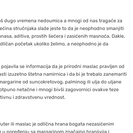
i još dugo vremena nedoumica a mnogi od nas tragaće za
ećina stručnjaka slaže jeste to da je neophodno smanjiti
nasa, aditiva, prostih šećera i zasićenih masnoća. Dakle,
dličan početak ukoliko želimo, a neophodno je da
ojavila se informacija da je prirodni maslac pravljen od
sti izuzetno štetna namirnica i da bi je trebalo zanemariti
e margarine od suncokretovog, palminog ili ulja do uljane
potpuno netačne i mnogi bivši zagovornici ovakve teze
itivnu i zdravstvenu vrednost.
uter ili maslac je odlična hrana bogata nezasićenim
e u poređenju sa margarinom značajno hranjivija i