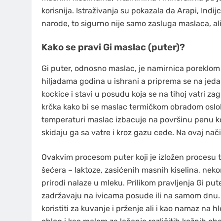
korisnija. Istraživanja su pokazala da Arapi, Indi
narode, to sigurno nije samo zasluga maslaca, ali
Kako se pravi Gi maslac (puter)?
Gi puter, odnosno maslac, je namirnica poreklom iz
hiljadama godina u ishrani a priprema se na jedan
kockice i stavi u posudu koja se na tihoj vatri z
krčka kako bi se maslac termičkom obradom osl
temperaturi maslac izbacuje na površinu penu ko
skidaju ga sa vatre i kroz gazu cede. Na ovaj nači
Ovakvim procesom puter koji je izložen procesu
šećera – laktoze, zasićenih masnih kiselina, neko
prirodi nalaze u mleku. Prilikom pravljenja Gi pu
zadržavaju na ivicama posude ili na samom dnu.
koristiti za kuvanje i prženje ali i kao namaz na