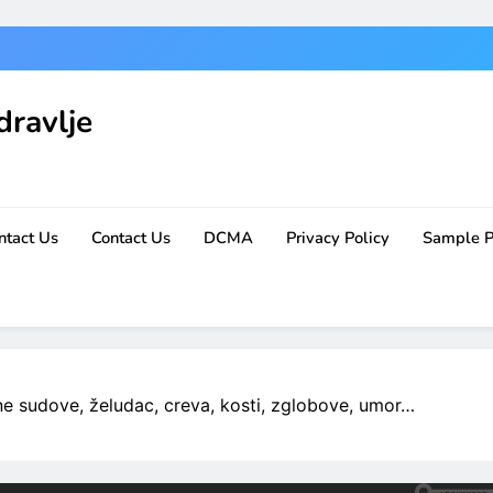
dravlje
ntact Us
Contact Us
DCMA
Privacy Policy
Sample 
ne sudove, želudac, creva, kosti, zglobove, umor…