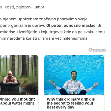
a njenom upotrebom značajno popravimo svoje
kupanorganizam je upravo
GI puter, odnosno maslac
. Gi
eskorisnu izmišljotinu koju trgovci žele da po svaku cenu
inim narodima koristi u ishrani već milenijumima.