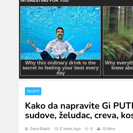
RECEPT
Kako da napravite Gi PUTE
sudove, želudac, creva, k
Dario Babić
2 Years Ago
0
13 Mins