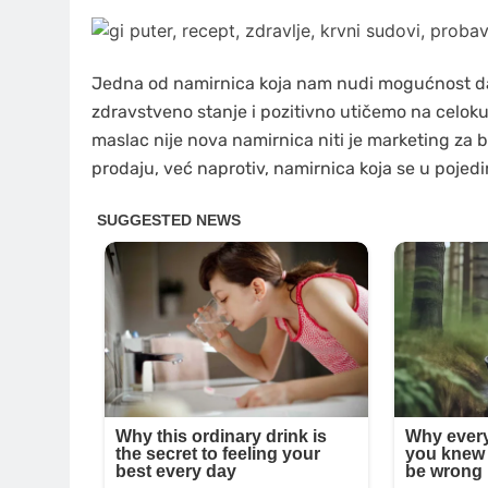
Jedna od namirnica koja nam nudi mogućnost d
zdravstveno stanje i pozitivno utičemo na celo
maslac nije nova namirnica niti je marketing za b
prodaju, već naprotiv, namirnica koja se u pojed