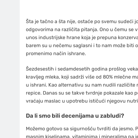
Šta je tačno a šta nije, ostaće po svemu sudeć
odgovorima na različita pitanja. Ono u čemu se v
unos industrijske hrane koja je prepuna konzerva
barem su u nečemu saglasni i to nam može biti o
promenimo način ishrane.
Šezdesestih i sedamdesetih godina prošlog veka p
kravljeg mleka, koji sadrži više od 80% mlečne ma
u ishrani. Kao alternativu su nam nudili različit
repice. Danas su se takve tvrdnje pokazale kao 
vraćaju maslac u upotrebu ističući njegovu nutr
Da li smo bili decenijama u zabludi?
Možemo gotovo sa sigurnošću tvrditi da jesmo. P
masnim kiselinama, vitaminima i mineralima pa j