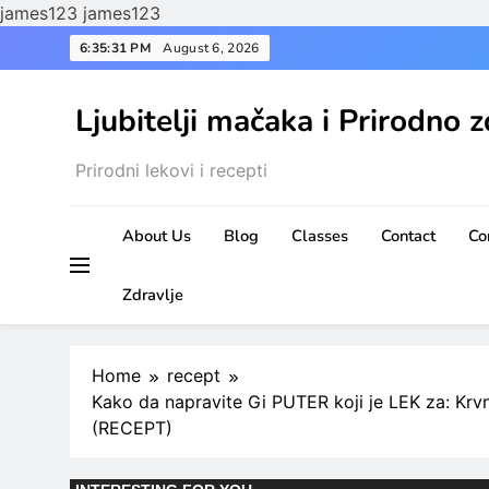
james123
james123
Skip
6:35:32 PM
August 6, 2026
to
content
Ljubitelji mačaka i Prirodno z
Prirodni lekovi i recepti
About Us
Blog
Classes
Contact
Co
Zdravlje
Home
recept
Kako da napravite Gi PUTER koji je LEK za: Krv
(RECEPT)