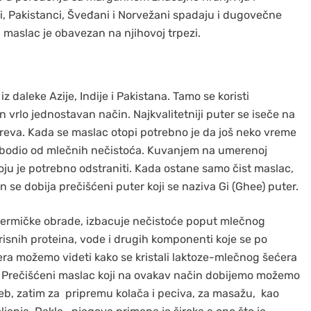
jci, Pakistanci, Šveđani i Norvežani spadaju i dugovečne
 maslac je obavezan na njihovoj trpezi.
 daleke Azije, Indije i Pakistana. Tamo se koristi
 vrlo jednostavan način. Najkvalitetniji puter se iseče na
agreva. Kada se maslac otopi potrebno je da još neko vreme
obodio od mlečnih nečistoća. Kuvanjem na umerenoj
ju je potrebno odstraniti. Kada ostane samo čist maslac,
n se dobija prečišćeni puter koji se naziva Gi (Ghee) puter.
 termičke obrade, izbacuje nečistoće poput mlečnog
risnih proteina, vode i drugih komponenti koje se po
tera možemo videti kako se kristali laktoze-mlečnog šećera
 Prečišćeni maslac koji na ovakav način dobijemo možemo
 hleb, zatim za pripremu kolača i peciva, za masažu, kao