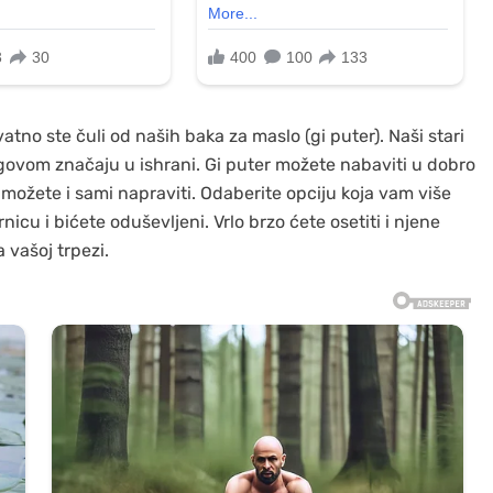
vatno ste čuli od naših baka za maslo (gi puter). Naši stari
govom značaju u ishrani. Gi puter možete nabaviti u dobro
žete i sami napraviti. Odaberite opciju koja vam više
icu i bićete oduševljeni. Vrlo brzo ćete osetiti i njene
 vašoj trpezi.