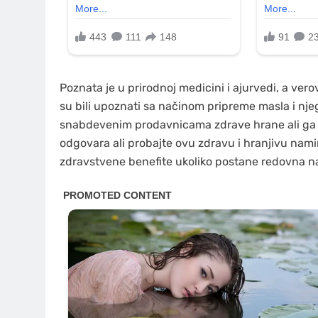
Poznata je u prirodnoj medicini i ajurvedi, a vero
su bili upoznati sa načinom pripreme masla i nje
snabdevenim prodavnicama zdrave hrane ali ga mo
odgovara ali probajte ovu zdravu i hranjivu namirn
zdravstvene benefite ukoliko postane redovna na