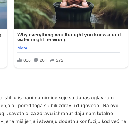
koristili u ishrani namirnice koje su danas uglavnom
jenja a i pored toga su bili zdravi i dugovečni. Na ovo
ogi „savetnici za zdravu ishranu“ daju nam totalno
avljena mišljenja i stvaraju dodatnu konfuziju kod većine