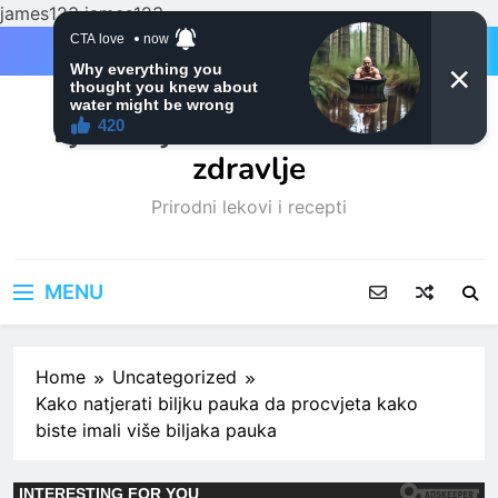
james123
james123
Skip
to
content
Ljubitelji mačaka i Prirodno
zdravlje
Prirodni lekovi i recepti
MENU
Home
Uncategorized
Kako natjerati biljku pauka da procvjeta kako
biste imali više biljaka pauka