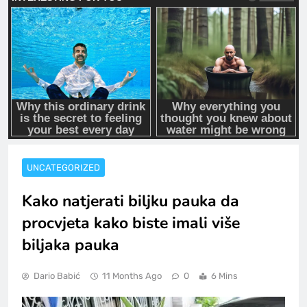
UNCATEGORIZED
Kako natjerati biljku pauka da
procvjeta kako biste imali više
biljaka pauka
Dario Babić
11 Months Ago
0
6 Mins