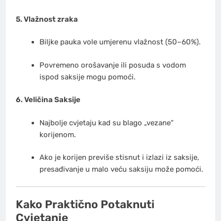
5. Vlažnost zraka
Biljke pauka vole umjerenu vlažnost (50–60%).
Povremeno orošavanje ili posuda s vodom
ispod saksije mogu pomoći.
6. Veličina Saksije
Najbolje cvjetaju kad su blago „vezane“
korijenom.
Ako je korijen previše stisnut i izlazi iz saksije,
presađivanje u malo veću saksiju može pomoći.
Kako Praktično Potaknuti
Cvjetanje