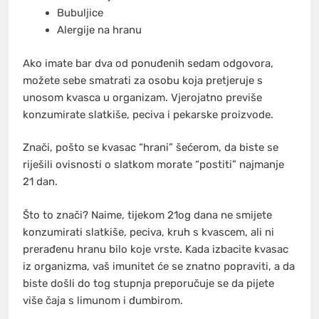
Bubuljice
Alergije na hranu
Ako imate bar dva od ponuđenih sedam odgovora,
možete sebe smatrati za osobu koja pretjeruje s
unosom kvasca u organizam. Vjerojatno previše
konzumirate slatkiše, peciva i pekarske proizvode.
Znači, pošto se kvasac “hrani” šećerom, da biste se
riješili ovisnosti o slatkom morate “postiti” najmanje
21 dan.
Što to znači? Naime, tijekom 21og dana ne smijete
konzumirati slatkiše, peciva, kruh s kvascem, ali ni
prerađenu hranu bilo koje vrste. Kada izbacite kvasac
iz organizma, vaš imunitet će se znatno popraviti, a da
biste došli do tog stupnja preporučuje se da pijete
više čaja s limunom i đumbirom.