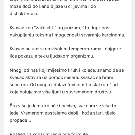
može doći do kandidijaze u crijevima i do
disbakterioze.
Kvasac zna “zakiseliti” organizam, što doprinosi
nakupljanju toksina i mogućnosti stvaranja karcinoma.
Kvasac ne umire na visokim temperaturama i najgore
lice pokazuje tek u ljudskom organizmu.
Mnogi od nas koji mijesimo kruh i kolače, znamo da se
kvasac aktivira uz pomoć šećera. Kvasac se hrani
šećerom. Od ovoga i dolazi “ovisnost o slatkom” od
koje boluje sve više ljudi u suvremenom društvu.
Što više jedemo kolače i peciva, sve nam se više to
jede. Vremenom postajemo deblji, koža stari, tijelo
propada …
Posljedica konzumiranja ove formule: