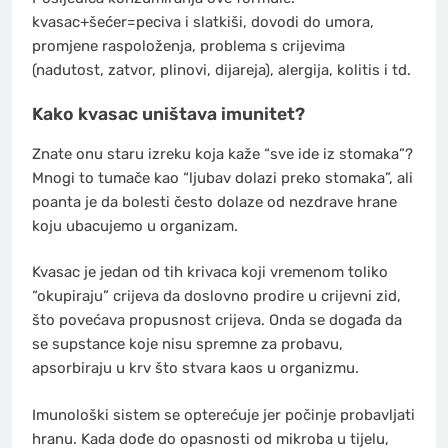
kvasac+šećer=peciva i slatkiši, dovodi do umora,
promjene raspoloženja, problema s crijevima
(nadutost, zatvor, plinovi, dijareja), alergija, kolitis i td.
Kako kvasac uništava imunitet?
Znate onu staru izreku koja kaže “sve ide iz stomaka”?
Mnogi to tumače kao “ljubav dolazi preko stomaka”, ali
poanta je da bolesti često dolaze od nezdrave hrane
koju ubacujemo u organizam.
Kvasac je jedan od tih krivaca koji vremenom toliko
“okupiraju” crijeva da doslovno prodire u crijevni zid,
što povećava propusnost crijeva. Onda se događa da
se supstance koje nisu spremne za probavu,
apsorbiraju u krv što stvara kaos u organizmu.
Imunološki sistem se opterećuje jer počinje probavljati
hranu. Kada dođe do opasnosti od mikroba u tijelu,