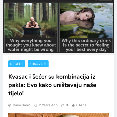
RECEPT
ZDRAVLJE
Kvasac i šećer su kombinacija iz
pakla: Evo kako uništavaju naše
tijelo!
Dario Babić
2 Years Ago
0
8 Mins