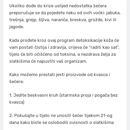
Ukoliko dođe do krize uslijed nedostatka šećera
preporučuje se da pojedete neku od ovih voćki: jabuka,
trešnja, grejp, šljiva, naranča, breskva, grožđe, kivi ili
jagode.
Kada prođete kroz ovaj program detoksikacije koža će
vam postati čistija i zdravija, crijeva će “raditi kao sat”,
tijelo će biti očišćeno od toksina, a nezdrava želja za
slatkišima će napustiti vaš organizam.
Kako možemo prestati jesti proizvode od kvasca i
šećera:
1. Jedite beskvasni kruh (starinska proja i pogača bez
kvasca)
2. Pokušajte u tijelo ne unositi šećer tijekom 21-og
dana kako biste se oslobodili ovisnosti o slatkišima