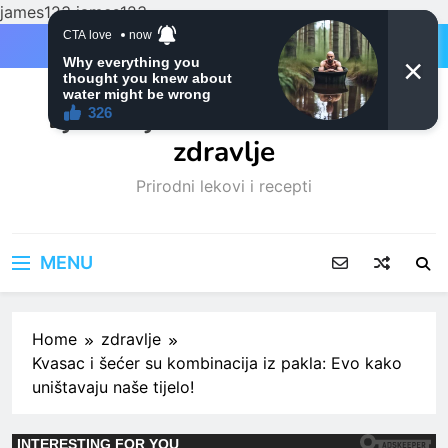
james123
james123
Skip
to
content
Ljubitelji mačaka i Prirodno
zdravlje
Prirodni lekovi i recepti
MENU
Home
zdravlje
Kvasac i šećer su kombinacija iz pakla: Evo kako
uništavaju naše tijelo!