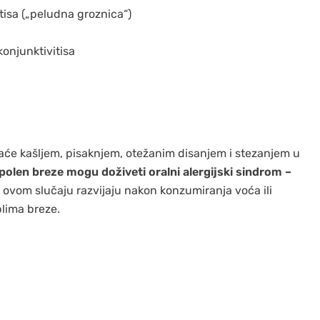
itisa („peludna groznica“)
onjunktivitisa
vaće kašljem, pisaknjem, otežanim disanjem i stezanjem u
 polen breze mogu doživeti oralni alergijski sindrom –
 ovom slučaju razvijaju nakon konzumiranja voća ili
blima breze.