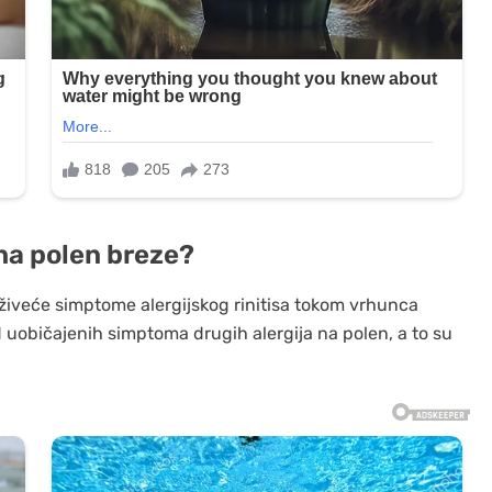
 na polen breze?
oživeće simptome alergijskog rinitisa tokom vrhunca
d uobičajenih simptoma drugih alergija na polen, a to su