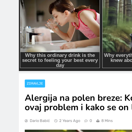
ZDRAVLJE
Alergija na polen breze: 
ovaj problem i kako se on 
Dario Babić
2 Years Ago
0
8 Mins