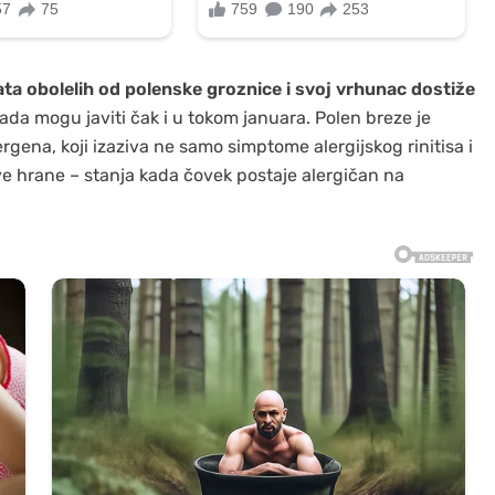
ata obolelih od polenske groznice i svoj vrhunac dostiže
ada mogu javiti čak i u tokom januara. Polen breze je
gena, koji izaziva ne samo simptome alergijskog rinitisa i
ove hrane – stanja kada čovek postaje alergičan na