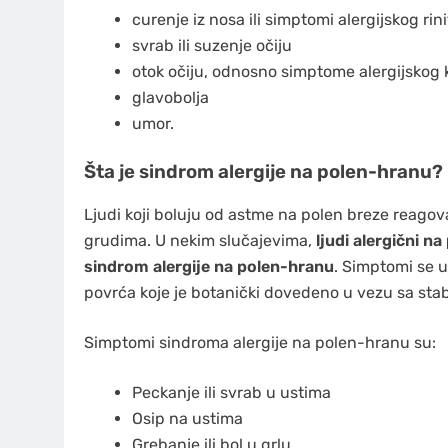
curenje iz nosa ili simptomi alergijskog rin
svrab ili suzenje očiju
otok očiju, odnosno simptome alergijskog k
glavobolja
umor.
Šta je sindrom alergije na polen-hranu?
Ljudi koji boluju od astme na polen breze reago
grudima. U nekim slučajevima,
ljudi alergični na
sindrom alergije na polen-hranu
. Simptomi se u
povrća koje je botanički dovedeno u vezu sa sta
Simptomi sindroma alergije na polen-hranu su:
Peckanje ili svrab u ustima
Osip na ustima
Grebanje ili bol u grlu