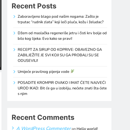
Recent Posts
Zaboravljeno blago pod našim nogama: Zašto je
trputac “rudnik zlata” koji leči pluća, kožu i želudac?
Džem od maslačka regeneriše jetru i čisti krv bolje od
bilo kog lijeka: Evo kako se pravi!
RECEPT ZA SIRUP OD KOPRIVE: OBAVEZNO GA
ZABILJEŽITE JE SVI KOJI SU GA PROBALI SU SE
ODUSEVILI!
Umijeće pravilnog pijenja vode
POSADITE KROMPIR OVAKO I IMAT ĆETE NAJVEĆI
UROD IKAD: Bit će ga u izobilju, nećete znati šta ćete
s njim
Recent Comments
A WordPress Commenter
on
Hello world!