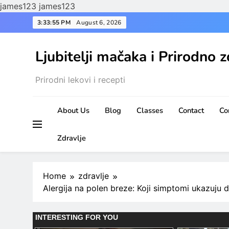
james123
james123
Skip
3:33:56 PM
August 6, 2026
to
content
Ljubitelji mačaka i Prirodno z
Prirodni lekovi i recepti
About Us
Blog
Classes
Contact
Co
Zdravlje
Home
zdravlje
Alergija na polen breze: Koji simptomi ukazuju 