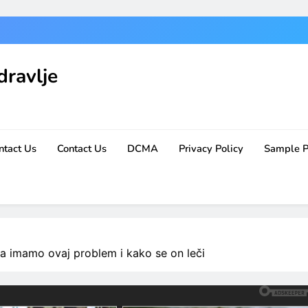
dravlje
ntact Us
Contact Us
DCMA
Privacy Policy
Sample 
da imamo ovaj problem i kako se on leči