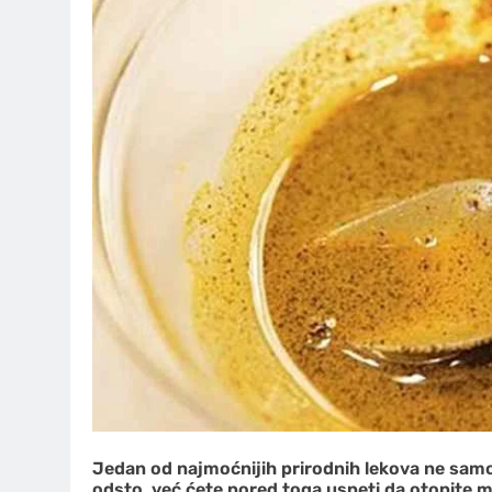
Jedan od najmoćnijih prirodnih lekova ne sam
odsto, već ćete pored toga uspeti da otopite 