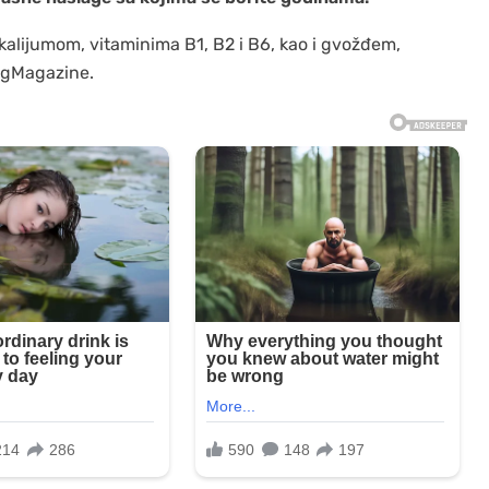
, kalijumom, vitaminima B1, B2 i B6, kao i gvožđem,
ngMagazine.