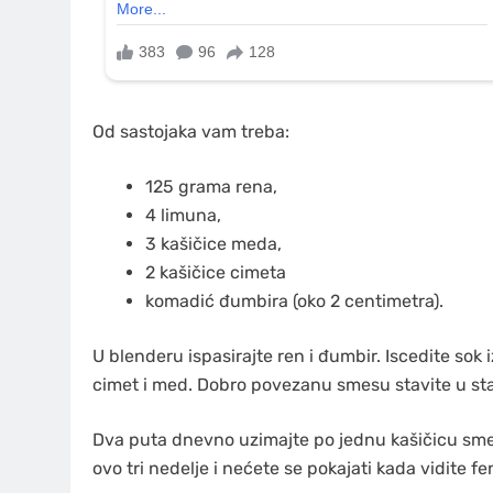
Od sastojaka vam treba:
125 grama rena,
4 limuna,
3 kašičice meda,
2 kašičice cimeta
komadić đumbira (oko 2 centimetra).
U blenderu ispasirajte ren i đumbir. Iscedite sok
cimet i med. Dobro povezanu smesu stavite u st
Dva puta dnevno uzimajte po jednu kašičicu smes
ovo tri nedelje i nećete se pokajati kada vidite 