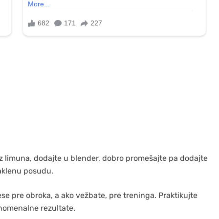
 iz limuna, dodajte u blender, dobro promešajte pa dodajte
aklenu posudu.
e pre obroka, a ako vežbate, pre treninga. Praktikujte
fenomenalne rezultate.