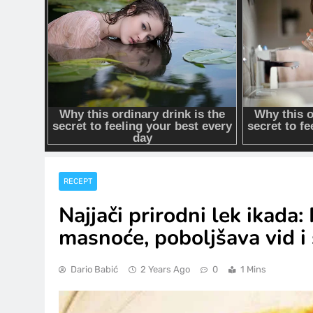
RECEPT
Najjači prirodni lek ikada:
masnoće, poboljšava vid i
Dario Babić
2 Years Ago
0
1 Mins