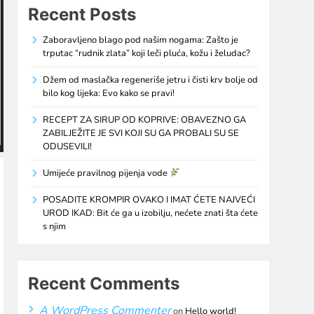
Recent Posts
Zaboravljeno blago pod našim nogama: Zašto je
trputac “rudnik zlata” koji leči pluća, kožu i želudac?
Džem od maslačka regeneriše jetru i čisti krv bolje od
bilo kog lijeka: Evo kako se pravi!
RECEPT ZA SIRUP OD KOPRIVE: OBAVEZNO GA
ZABILJEŽITE JE SVI KOJI SU GA PROBALI SU SE
ODUSEVILI!
Umijeće pravilnog pijenja vode
POSADITE KROMPIR OVAKO I IMAT ĆETE NAJVEĆI
UROD IKAD: Bit će ga u izobilju, nećete znati šta ćete
s njim
Recent Comments
A WordPress Commenter
on
Hello world!