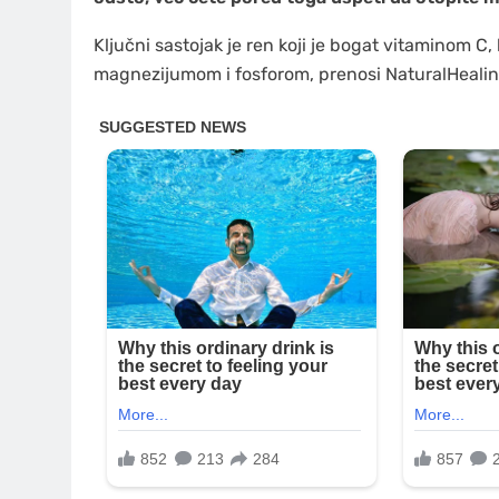
Ključni sastojak je ren koji je bogat vitaminom C
magnezijumom i fosforom, prenosi NaturalHeali