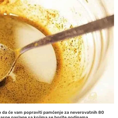
o da će vam popraviti pamćenje za neverovatnih 80
masne naslage sa kojima se borite godinama.