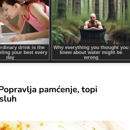
 Popravlja pamćenje, topi
 sluh