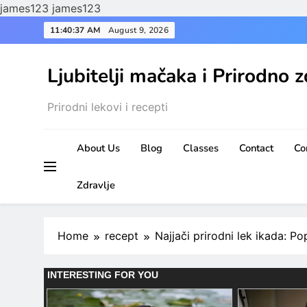
james123
james123
Skip
11:40:38 AM
August 9, 2026
to
content
Ljubitelji mačaka i Prirodno z
Prirodni lekovi i recepti
About Us
Blog
Classes
Contact
Co
Zdravlje
Home
recept
Najjači prirodni lek ikada: P