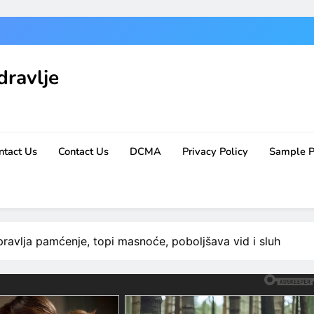
dravlje
ntact Us
Contact Us
DCMA
Privacy Policy
Sample 
opravlja pamćenje, topi masnoće, poboljšava vid i sluh