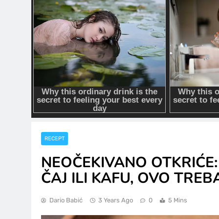
RECEPT
NEOČEKIVANO OTKRIĆE: 
ČAJ ILI KAFU, OVO TREB
Dario Babić
3 Years Ago
0
5 Mins