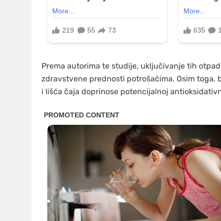
Prema autorima te studije, uključivanje tih otpa
zdravstvene prednosti potrošačima. Osim toga, bi
i lišća čaja doprinose potencijalnoj antioksidativn