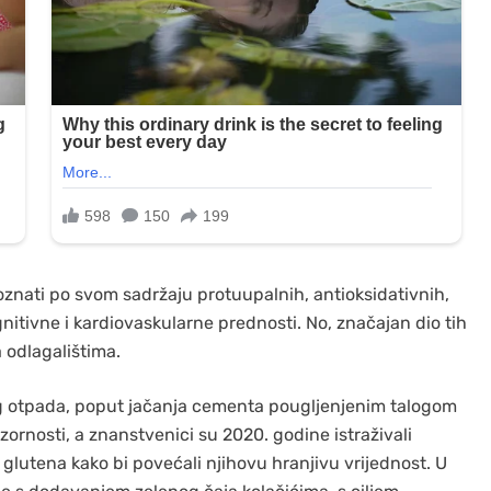
 poznati po svom sadržaju protuupalnih, antioksidativnih,
gnitivne i kardiovaskularne prednosti. No, značajan dio tih
 odlagalištima.
g otpada, poput jačanja cementa pougljenjenim talogom
ozornosti, a znanstvenici su 2020. godine istraživali
glutena kako bi povećali njihovu hranjivu vrijednost. U