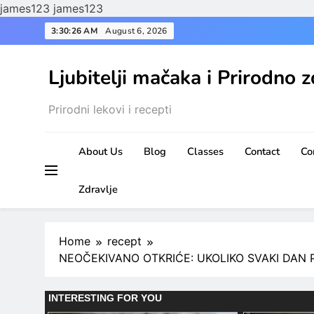
james123
james123
Skip
3:30:27 AM
August 6, 2026
to
content
Ljubitelji mačaka i Prirodno z
Prirodni lekovi i recepti
About Us
Blog
Classes
Contact
Co
Zdravlje
Home
recept
NEOČEKIVANO OTKRIĆE: UKOLIKO SVAKI DAN P