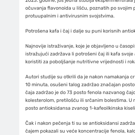
2023. godine, još jedna studija eksperimentirala 
očuvanja flavonoida u lišću, poznatih po svojim
protuupalnim i antivirusnim svojstvima.
Potrošena kafa i čaj i dalje su puni korisnih anti
Najnovije istraživanje, koje je objavljeno u čas
istražujući zadržava li potrošeni čaj ili kafa svo
koristiti za poboljšanje nutritivne vrijednosti i ro
Autori studije su otkrili da je nakon namakanja c
10 minuta, osušeni talog zadržao značajan postot
čaja zadržao je do 73 posto fenola nazvanog čajo
kolesterolom, pretilošću ili srčanim bolestima. 
posto antioksidansa zvanog 1-kafeoilkinska kisel
Čak i nakon pečenja ti su se antioksidansi zadrž
čajem pokazali su veće koncentracije fenola, kalc