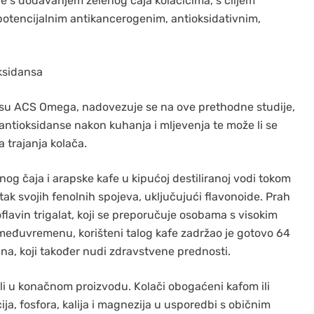
je s dodavanjem zelenog čaja kolačićima, s ciljem
 potencijalnim antikancerogenim, antioksidativnim,
oksidansa
opisu ACS Omega, nadovezuje se na ove prethodne studije,
je antioksidanse nakon kuhanja i mljevenja te može li se
ka trajanja kolača.
rnog čaja i arapske kafe u kipućoj destiliranoj vodi tokom
ak svojih fenolnih spojeva, uključujući flavonoide. Prah
flavin trigalat, koji se preporučuje osobama s visokim
U međuvremenu, korišteni talog kafe zadržao je gotovo 64
ina, koji također nudi zdravstvene prednosti.
ali u konačnom proizvodu. Kolači obogaćeni kafom ili
ija, fosfora, kalija i magnezija u usporedbi s običnim