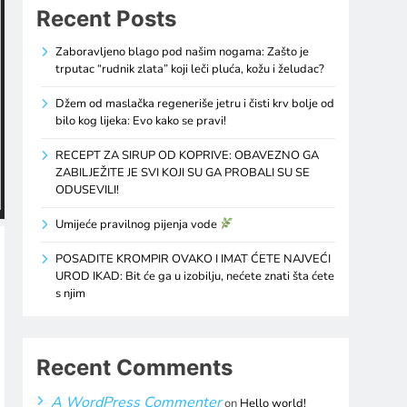
Recent Posts
Zaboravljeno blago pod našim nogama: Zašto je
trputac “rudnik zlata” koji leči pluća, kožu i želudac?
Džem od maslačka regeneriše jetru i čisti krv bolje od
bilo kog lijeka: Evo kako se pravi!
RECEPT ZA SIRUP OD KOPRIVE: OBAVEZNO GA
ZABILJEŽITE JE SVI KOJI SU GA PROBALI SU SE
ODUSEVILI!
Umijeće pravilnog pijenja vode
POSADITE KROMPIR OVAKO I IMAT ĆETE NAJVEĆI
UROD IKAD: Bit će ga u izobilju, nećete znati šta ćete
s njim
Recent Comments
A WordPress Commenter
on
Hello world!