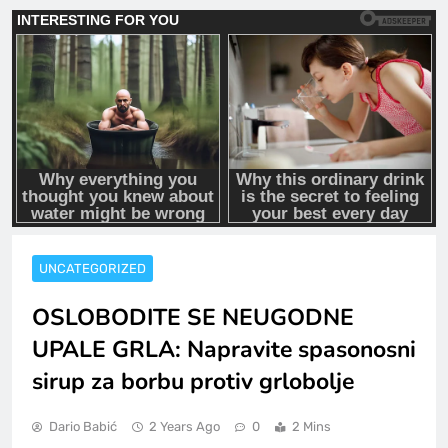
UNCATEGORIZED
OSLOBODITE SE NEUGODNE
UPALE GRLA: Napravite spasonosni
sirup za borbu protiv grlobolje
Dario Babić
2 Years Ago
0
2 Mins