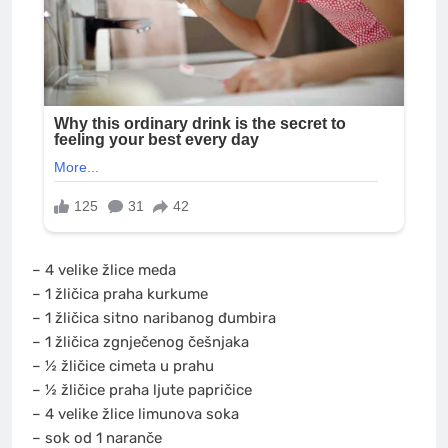
– 4 velike žlice meda
– 1 žličica praha kurkume
– 1 žličica sitno naribanog đumbira
– 1 žličica zgnječenog češnjaka
– ½ žličice cimeta u prahu
– ½ žličice praha ljute papričice
– 4 velike žlice limunova soka
– sok od 1 naranče