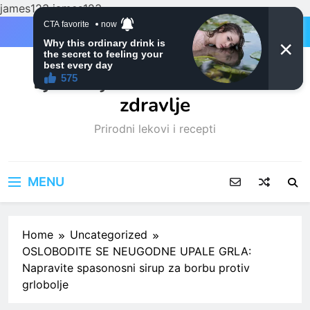
james123
james123
Skip
to
content
Ljubitelji mačaka i Prirodno
zdravlje
Prirodni lekovi i recepti
MENU
Home
Uncategorized
OSLOBODITE SE NEUGODNE UPALE GRLA:
Napravite spasonosni sirup za borbu protiv
grlobolje