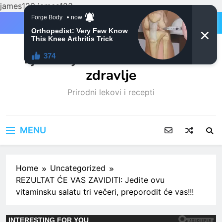
james123
james123
Skip
to
content
Ljubitelji mačaka i Prirodno
zdravlje
Prirodni lekovi i recepti
MENU
Home
Uncategorized
REZULTAT ĆE VAS ZAVIDITI: Jedite ovu
vitaminsku salatu tri večeri, preporodit će vas!!!