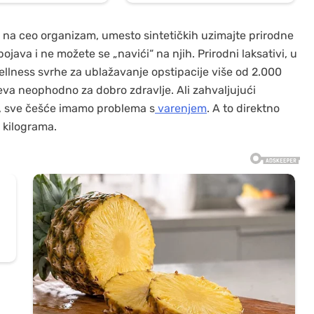
o na ceo organizam, umesto sintetičkih uzimajte prirodne
ojava i ne možete se „navići“ na njih. Prirodni laksativi, u
 wellness svrhe za ublažavanje opstipacije više od 2.000
reva neophodno za dobro zdravlje. Ali zahvaljujući
, sve češće imamo problema s
varenjem
. A to direktno
h kilograma.