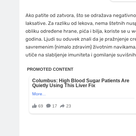
Ako patite od zatvora, što se odražava negativn
laksative. Za razliku od lekova, nema štetnih nusp
obliku određene hrane, pića i bilja, koriste se u
godina. Ljudi su oduvek znali da je pražnjenje c
savremenim (nimalo zdravim) životnim navikama
utiče na slabljenje imuniteta i gomilanje suvišni