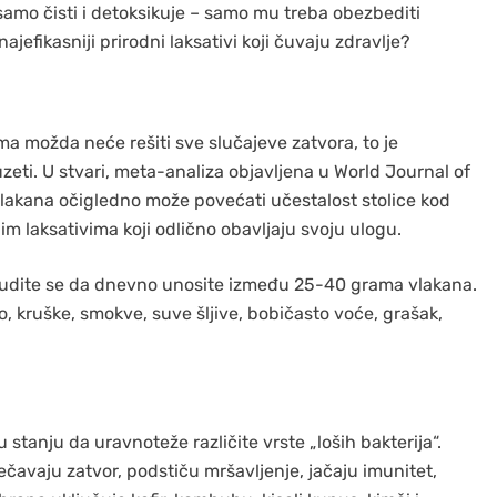
amo čisti i detoksikuje – samo mu treba obezbediti
najefikasniji prirodni laksativi koji čuvaju zdravlje?
 možda neće rešiti sve slučajeve zatvora, to je
uzeti. U stvari, meta-analiza objavljena u World Journal of
vlakana očigledno može povećati učestalost stolice kod
nim laksativima koji odlično obavljaju svoju ulogu.
udite se da dnevno unosite između 25-40 grama vlakana.
o, kruške, smokve, suve šljive, bobičasto voće, grašak,
 stanju da uravnoteže različite vrste „loših bakterija“.
čavaju zatvor, podstiču mršavljenje, jačaju imunitet,