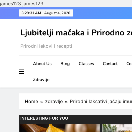
james123
james123
Skip
3:29:32 AM
August 4, 2026
to
content
Ljubitelji mačaka i Prirodno z
Prirodni lekovi i recepti
About Us
Blog
Classes
Contact
Co
Zdravlje
Home
zdravlje
Prirodni laksativi jačaju imu