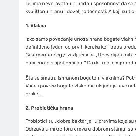
Tel ima neverovatnu prirodnu sposobnost da se s
kvalittenu hranu i dovoljno tečnosti. A koji su tio 
1. Vlakna
Iako samo povećanje unosa hrane bogate vlaknima
definitivno jedan od prvih koraka koji treba pred
Gastroenterology zaključila je: „Unos dijetalnih 
pacijenata s opstipacijom.“ Dakle, reč je o prirod
Šta se smatra ishranom bogatom vlaknima? Potr
Voće i povrće bogato vlaknima uključuje: avokad
prokelj…
2. Probiotička hrana
Probiotici su „dobre bakterije“ u crevima koje su u
Održavaju mikrofloru creva u dobrom stanju, spre