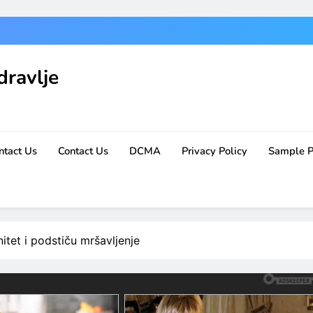
dravlje
ntact Us
Contact Us
DCMA
Privacy Policy
Sample 
nitet i podstiču mršavljenje