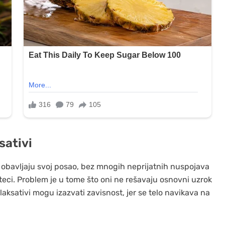
sativi
no obavljaju svoj posao, bez mnogih neprijatnih nuspojava
oteci. Problem je u tome što oni ne rešavaju osnovni uzrok
laksativi mogu izazvati zavisnost, jer se telo navikava na