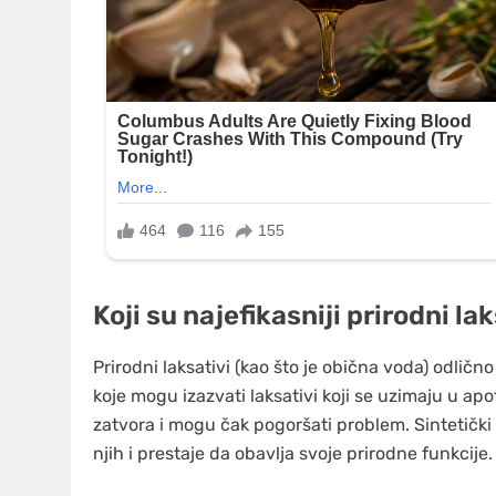
Koji su najefikasniji prirodni lak
Prirodni laksativi (kao što je obična voda) odlič
koje mogu izazvati laksativi koji se uzimaju u ap
zatvora i mogu čak pogoršati problem. Sintetički 
njih i prestaje da obavlja svoje prirodne funkcije.