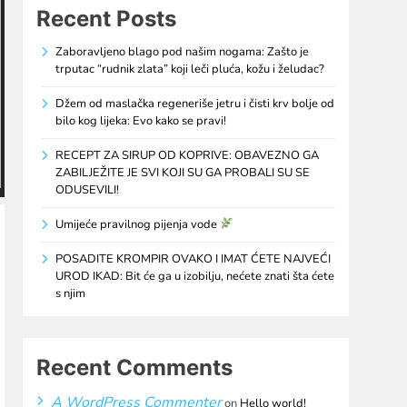
Recent Posts
Zaboravljeno blago pod našim nogama: Zašto je
trputac “rudnik zlata” koji leči pluća, kožu i želudac?
Džem od maslačka regeneriše jetru i čisti krv bolje od
bilo kog lijeka: Evo kako se pravi!
RECEPT ZA SIRUP OD KOPRIVE: OBAVEZNO GA
ZABILJEŽITE JE SVI KOJI SU GA PROBALI SU SE
ODUSEVILI!
Umijeće pravilnog pijenja vode
POSADITE KROMPIR OVAKO I IMAT ĆETE NAJVEĆI
UROD IKAD: Bit će ga u izobilju, nećete znati šta ćete
s njim
Recent Comments
A WordPress Commenter
on
Hello world!