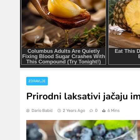
ZDRAVLJE
Prirodni laksativi jačaju i
Dario Babić
2 Years Ago
0
6 Mins