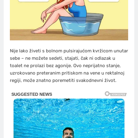
Nije lako živeti s bolnom pulsirajućom kvržicom unutar
sebe – ne možete sedeti, stajati, čak ni odlazak u
toalet ne prolazi bez agonije. Ovo neprijatno stanje,
uzrokovano preteranim pritiskom na vene u rektalnoj
regiji, može znatno poremetiti svakodnevni život.