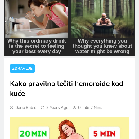
ZDRAVLJE
Kako pravilno lečiti hemoroide kod
kuće
Dario Babić
2 Years Ago
0
7 Mins