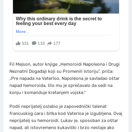
Fil Mejson, autor knjige „Hemoroidi Napoleona i Drugi
Neznatni Događaji koji su Promenili Istoriju“, priča:
„Pre napada na Vaterloo, Napoleona je savladao oštar
napad hemoroida, što mu je sprečavalo da sedi na
konju i komanduje kretanjem vojske.“
Podli neprijatelj oslabio je zapovednički talenat
francuskog cara i bitka kod Vaterloa je izgubljena. Ovaj
neprijatelj su hemoroidi. Lukav je, sposoban za oštar
napad, ali istovremeno kukavički i brzo nestaje ako