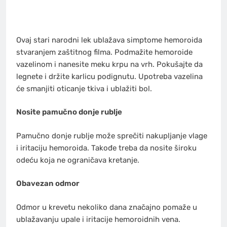
Ovaj stari narodni lek ublažava simptome hemoroida
stvaranjem zaštitnog filma. Podmažite hemoroide
vazelinom i nanesite meku krpu na vrh. Pokušajte da
legnete i držite karlicu podignutu. Upotreba vazelina
će smanjiti oticanje tkiva i ublažiti bol.
Nosite pamučno donje rublje
Pamučno donje rublje može sprečiti nakupljanje vlage
i iritaciju hemoroida. Takođe treba da nosite široku
odeću koja ne ograničava kretanje.
Obavezan odmor
Odmor u krevetu nekoliko dana značajno pomaže u
ublažavanju upale i iritacije hemoroidnih vena.