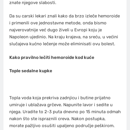
znate njegove slabosti.
Da su carski lekari znali kako da brzo izleče hemoroide
i primenili ove jednostavne metode, onda bismo
najverovatnije već dugo živeli u Evropi koju je
Napoleon ujedinio. Na kraju krajeva, na sreću, u većini
slučajeva kućno lečenje može eliminisati ovu bolest.
Kako pravilno lečiti hemoroide kod kuće
Tople sedalne kupke
Topla voda koja prekriva zadnjicu i butine prijatno
umiruje i ublažava grčeve. Napunite lavor i sedite u
njega. Uradite to 2-3 puta dnevno po 15 minuta odmah
nakon što ste ispraznili creva. Nakon postupka,
morate pažljivo osušiti upaljeno područje peškirom.