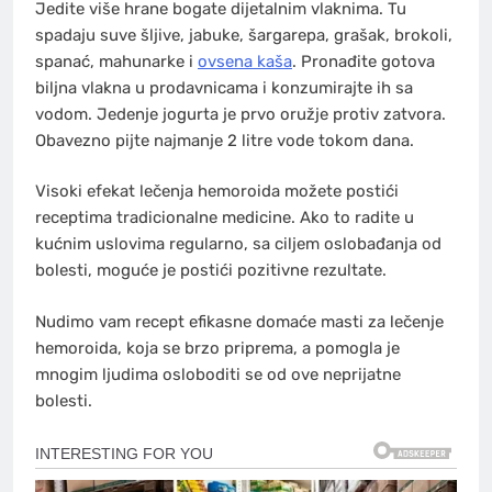
Jedite više hrane bogate dijetalnim vlaknima. Tu
spadaju suve šljive, jabuke, šargarepa, grašak, brokoli,
spanać, mahunarke i
ovsena kaša
. Pronađite gotova
biljna vlakna u prodavnicama i konzumirajte ih sa
vodom. Jedenje jogurta je prvo oružje protiv zatvora.
Obavezno pijte najmanje 2 litre vode tokom dana.
Visoki efekat lečenja hemoroida možete postići
receptima tradicionalne medicine. Ako to radite u
kućnim uslovima regularno, sa ciljem oslobađanja od
bolesti, moguće je postići pozitivne rezultate.
Nudimo vam recept efikasne domaće masti za lečenje
hemoroida, koja se brzo priprema, a pomogla je
mnogim ljudima osloboditi se od ove neprijatne
bolesti.