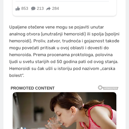
Upaljene otečene vene mogu se pojaviti unutar
analnog otvora (unutrašnji hemoroidi) ili spolja (spoljni
hemoroidi). Proliv, zatvor, trudnoća i gojaznost takođe
mogu povećati pritisak u ovoj oblasti i dovesti do
hemoroida. Prema procenama proktologa, polovina
ljudi u svetu starijih od 50 godina pati od ovog stanja.
Hemoroidi su čak ušli u istoriju pod nazivom „carska
bolest“.