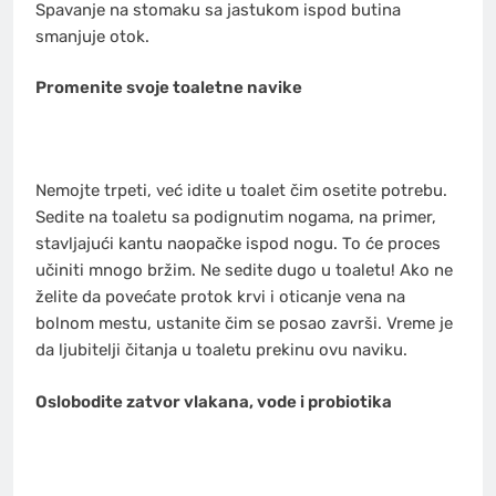
Spavanje na stomaku sa jastukom ispod butina
smanjuje otok.
Promenite svoje toaletne navike
Nemojte trpeti, već idite u toalet čim osetite potrebu.
Sedite na toaletu sa podignutim nogama, na primer,
stavljajući kantu naopačke ispod nogu. To će proces
učiniti mnogo bržim. Ne sedite dugo u toaletu! Ako ne
želite da povećate protok krvi i oticanje vena na
bolnom mestu, ustanite čim se posao završi. Vreme je
da ljubitelji čitanja u toaletu prekinu ovu naviku.
Oslobodite zatvor vlakana, vode i probiotika