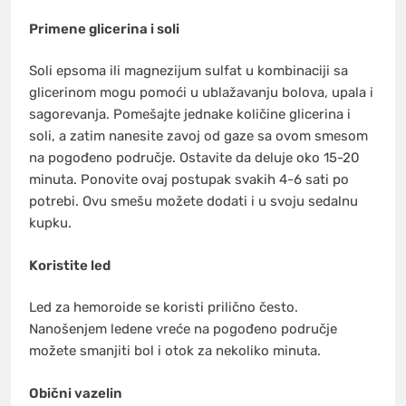
Primene glicerina i soli
Soli epsoma ili magnezijum sulfat u kombinaciji sa
glicerinom mogu pomoći u ublažavanju bolova, upala i
sagorevanja. Pomešajte jednake količine glicerina i
soli, a zatim nanesite zavoj od gaze sa ovom smesom
na pogođeno područje. Ostavite da deluje oko 15-20
minuta. Ponovite ovaj postupak svakih 4-6 sati po
potrebi. Ovu smešu možete dodati i u svoju sedalnu
kupku.
Koristite led
Led za hemoroide se koristi prilično često.
Nanošenjem ledene vreće na pogođeno područje
možete smanjiti bol i otok za nekoliko minuta.
Obični vazelin