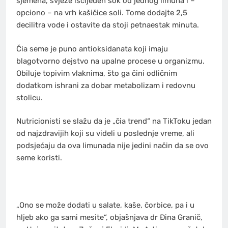
sjemena, svježe iscijeđen sok od jednog limuna i –
opciono – na vrh kašičice soli. Tome dodajte 2,5
decilitra vode i ostavite da stoji petnaestak minuta.
Čia seme je puno antioksidanata koji imaju
blagotvorno dejstvo na upalne procese u organizmu.
Obiluje topivim vlaknima, što ga čini odličnim
dodatkom ishrani za dobar metabolizam i redovnu
stolicu.
Nutricionisti se slažu da je „čia trend“ na TikToku jedan
od najzdravijih koji su videli u poslednje vreme, ali
podsjećaju da ova limunada nije jedini način da se ovo
seme koristi.
„Ono se može dodati u salate, kaše, čorbice, pa i u
hljeb ako ga sami mesite“, objašnjava dr Đina Granič,