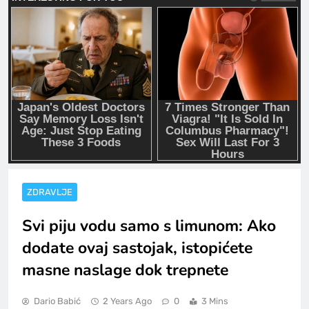
ZDRAVLJE
Svi piju vodu samo s limunom: Ako
dodate ovaj sastojak, istopićete
masne naslage dok trepnete
Dario Babić
2 Years Ago
0
3 Mins