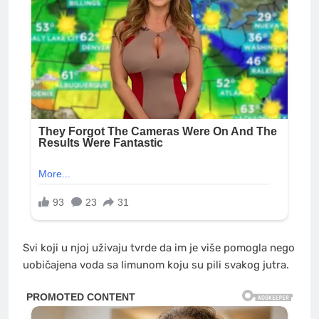
Svi koji u njoj uživaju tvrde da im je više pomogla nego
uobičajena voda sa limunom koju su pili svakog jutra.