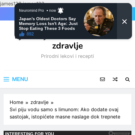
james123
james123
Skip
to
content
Ljubitelji mačaka i Prirodno
zdravlje
Prirodni lekovi i recepti
MENU
Home
zdravlje
Svi piju vodu samo s limunom: Ako dodate ovaj
sastojak, istopićete masne naslage dok trepnete