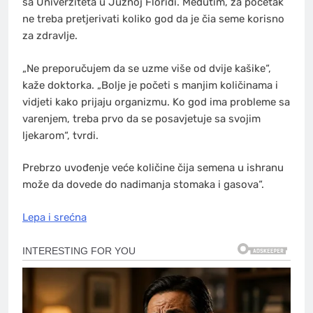
sa Univerziteta u Južnoj Floridi. Međutim, za početak
ne treba pretjerivati koliko god da je čia seme korisno
za zdravlje.
„Ne preporučujem da se uzme više od dvije kašike“,
kaže doktorka. „Bolje je početi s manjim količinama i
vidjeti kako prijaju organizmu. Ko god ima probleme sa
varenjem, treba prvo da se posavjetuje sa svojim
ljekarom“, tvrdi.
Prebrzo uvođenje veće količine čija semena u ishranu
može da dovede do nadimanja stomaka i gasova“.
Lepa i srećna