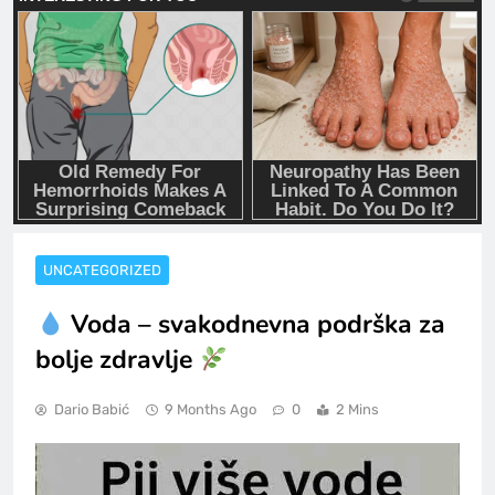
UNCATEGORIZED
Voda – svakodnevna podrška za
bolje zdravlje
Dario Babić
9 Months Ago
0
2 Mins